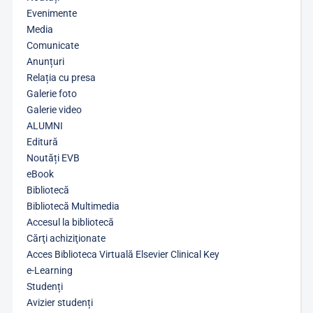
Evenimente
Media
Comunicate
Anunțuri
Relația cu presa
Galerie foto
Galerie video
ALUMNI
Editură
Noutăți EVB
eBook
Bibliotecă
Bibliotecă Multimedia
Accesul la bibliotecă
Cărţi achiziţionate
Acces Biblioteca Virtuală Elsevier Clinical Key
e-Learning
Studenți
Avizier studenți