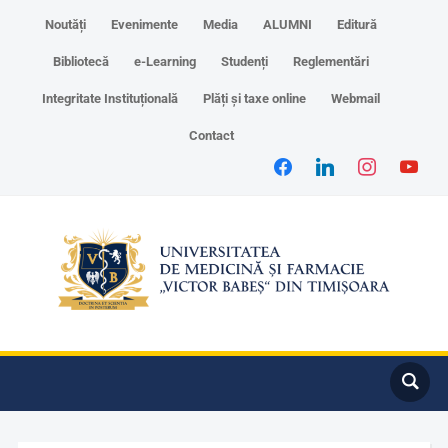
Noutăți
Evenimente
Media
ALUMNI
Editură
Bibliotecă
e-Learning
Studenți
Reglementări
Integritate Instituțională
Plăți și taxe online
Webmail
Contact