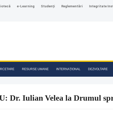
liotecă
e-Learning
Studenți
Reglementări
Integritate Ins
RCETARE
RESURSE UMANE
INTERNAȚIONAL
DEZVOLTARE
U: Dr. Iulian Velea la Drumul sp