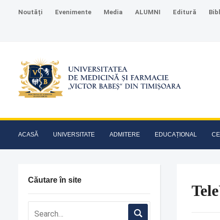
Noutăți
Evenimente
Media
ALUMNI
Editură
Bib
ACASĂ
UNIVERSITATE
ADMITERE
EDUCAȚIONAL
CE
Căutare în site
Tele