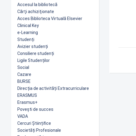
Accesul la bibliotecă
Cărţi achiziţionate
Acces Biblioteca Virtuală Elsevier
Clinical Key
e-Learning
Studenți
Avizier studenți
Consiliere studenți
Ligile Studenților
Social
Cazare
BURSE
Direcția de activități Extracurriculare
ERASMUS
Erasmus+
Povești de succes
VADA
Cercuri Științifice
Societăți Profesionale