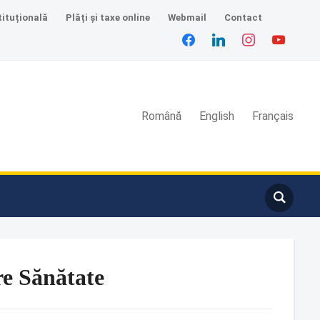
tituțională
Plăți și taxe online
Webmail
Contact
Română
English
Français
re Sănătate