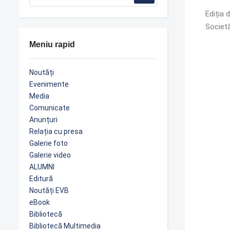
Ediția 
Societă
Meniu rapid
Noutăți
Evenimente
Media
Comunicate
Anunțuri
Relația cu presa
Galerie foto
Galerie video
ALUMNI
Editură
Noutăți EVB
eBook
Bibliotecă
Bibliotecă Multimedia