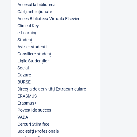
Accesul la bibliotecă
Cărţi achiziţionate
Acces Biblioteca Virtuală Elsevier
Clinical Key
e-Learning
Studenți
Avizier studenți
Consiliere studenți
Ligile Studenților
Social
Cazare
BURSE
Direcția de activități Extracurriculare
ERASMUS
Erasmus+
Povești de succes
VADA
Cercuri Științifice
Societăți Profesionale