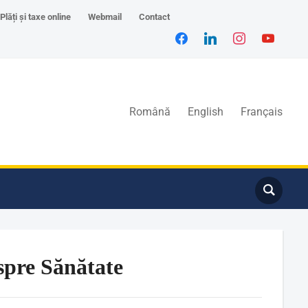
Plăți și taxe online
Webmail
Contact
Română
English
Français
spre Sănătate