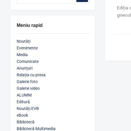
Ediția 
ginecol
Meniu rapid
Noutăți
Evenimente
Media
Comunicate
Anunțuri
Relația cu presa
Galerie foto
Galerie video
ALUMNI
Editură
Noutăți EVB
eBook
Bibliotecă
Bibliotecă Multimedia