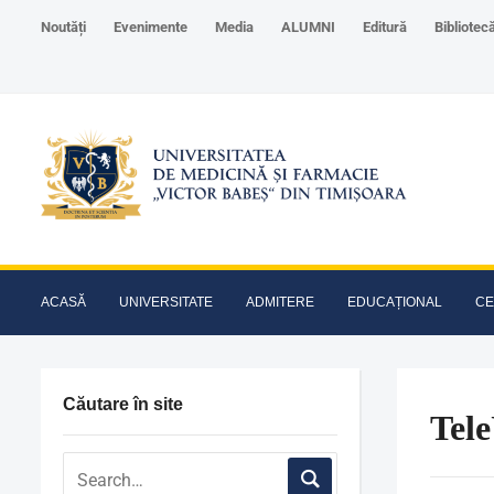
Noutăți
Evenimente
Media
ALUMNI
Editură
Bibliotec
ACASĂ
UNIVERSITATE
ADMITERE
EDUCAȚIONAL
CE
Căutare în site
Tele