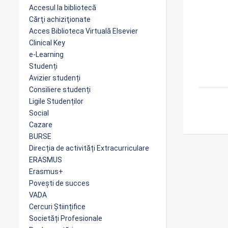
Accesul la bibliotecă
Cărţi achiziţionate
Acces Biblioteca Virtuală Elsevier
Clinical Key
e-Learning
Studenți
Avizier studenți
Consiliere studenți
Ligile Studenților
Social
Cazare
BURSE
Direcția de activități Extracurriculare
ERASMUS
Erasmus+
Povești de succes
VADA
Cercuri Științifice
Societăți Profesionale