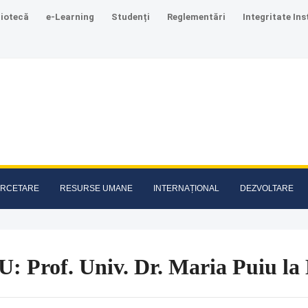
liotecă
e-Learning
Studenți
Reglementări
Integritate Ins
RCETARE
RESURSE UMANE
INTERNAȚIONAL
DEZVOLTARE
U: Prof. Univ. Dr. Maria Puiu l