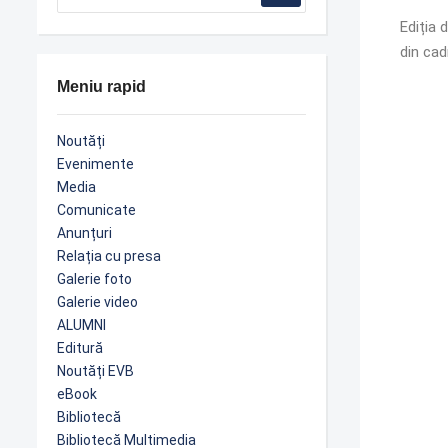
Ediția 
din cad
Meniu rapid
Noutăți
Evenimente
Media
Comunicate
Anunțuri
Relația cu presa
Galerie foto
Galerie video
ALUMNI
Editură
Noutăți EVB
eBook
Bibliotecă
Bibliotecă Multimedia