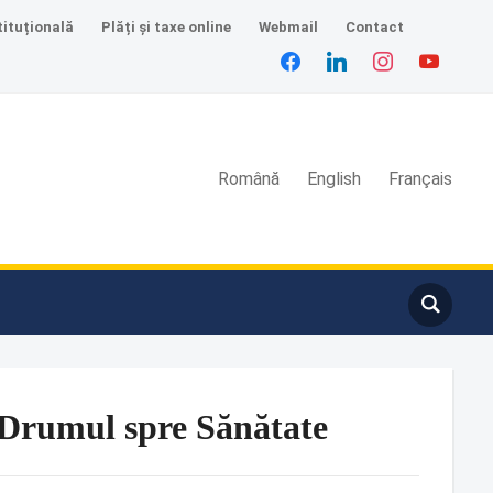
tituțională
Plăți și taxe online
Webmail
Contact
Română
English
Français
a Drumul spre Sănătate