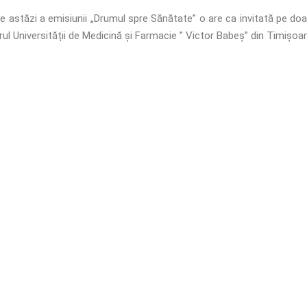
de astăzi a emisiunii „Drumul spre Sănătate” o are ca invitată pe doa
rul Universității de Medicină și Farmacie ” Victor Babeș” din Timișoar