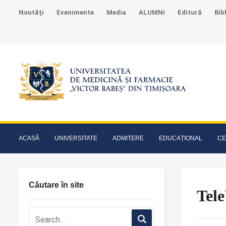
Noutăți
Evenimente
Media
ALUMNI
Editură
Bib
ACASĂ
UNIVERSITATE
ADMITERE
EDUCAȚIONAL
CE
Căutare în site
Tele