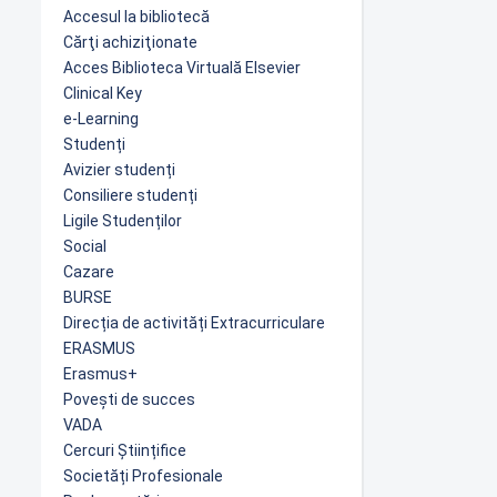
Accesul la bibliotecă
Cărţi achiziţionate
Acces Biblioteca Virtuală Elsevier
Clinical Key
e-Learning
Studenți
Avizier studenți
Consiliere studenți
Ligile Studenților
Social
Cazare
BURSE
Direcția de activități Extracurriculare
ERASMUS
Erasmus+
Povești de succes
VADA
Cercuri Științifice
Societăți Profesionale