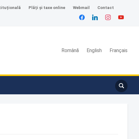
tituțională
Plăți și taxe online
Webmail
Contact
facebook
linkedin
instagram
youtube
Română
English
Français