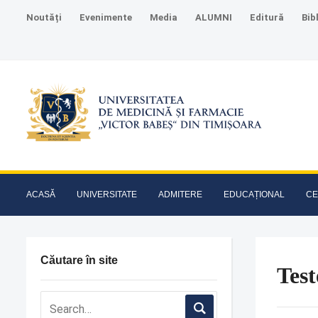
Noutăți
Evenimente
Media
ALUMNI
Editură
Bib
ACASĂ
UNIVERSITATE
ADMITERE
EDUCAȚIONAL
CE
Căutare în site
Test