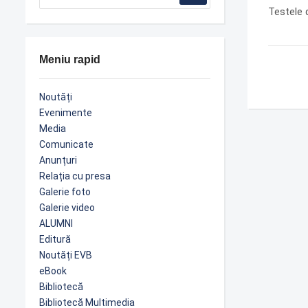
Testele d
Meniu rapid
Noutăți
Evenimente
Media
Comunicate
Anunțuri
Relația cu presa
Galerie foto
Galerie video
ALUMNI
Editură
Noutăți EVB
eBook
Bibliotecă
Bibliotecă Multimedia