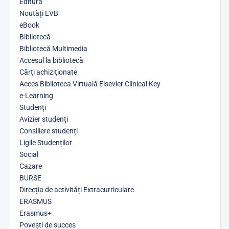
Editură
Noutăți EVB
eBook
Bibliotecă
Bibliotecă Multimedia
Accesul la bibliotecă
Cărţi achiziţionate
Acces Biblioteca Virtuală Elsevier Clinical Key
e-Learning
Studenți
Avizier studenți
Consiliere studenți
Ligile Studenților
Social
Cazare
BURSE
Direcția de activități Extracurriculare
ERASMUS
Erasmus+
Povești de succes