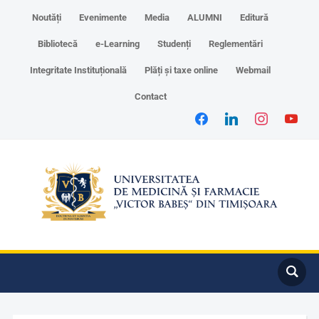
Noutăți
Evenimente
Media
ALUMNI
Editură
Bibliotecă
e-Learning
Studenți
Reglementări
Integritate Instituțională
Plăți și taxe online
Webmail
Contact