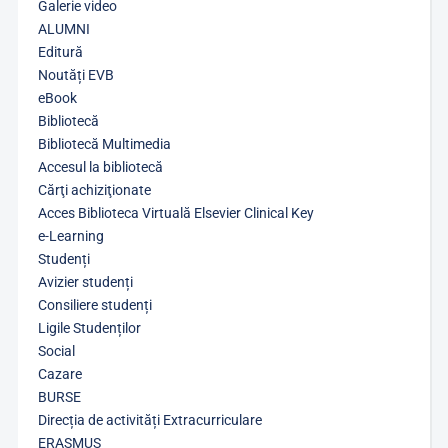
Galerie video
ALUMNI
Editură
Noutăți EVB
eBook
Bibliotecă
Bibliotecă Multimedia
Accesul la bibliotecă
Cărţi achiziţionate
Acces Biblioteca Virtuală Elsevier Clinical Key
e-Learning
Studenți
Avizier studenți
Consiliere studenți
Ligile Studenților
Social
Cazare
BURSE
Direcția de activități Extracurriculare
ERASMUS