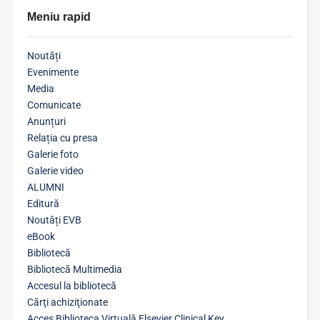
Meniu rapid
Noutăți
Evenimente
Media
Comunicate
Anunțuri
Relația cu presa
Galerie foto
Galerie video
ALUMNI
Editură
Noutăți EVB
eBook
Bibliotecă
Bibliotecă Multimedia
Accesul la bibliotecă
Cărţi achiziţionate
Acces Biblioteca Virtuală Elsevier Clinical Key