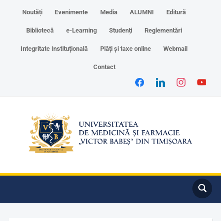
Noutăți
Evenimente
Media
ALUMNI
Editură
Bibliotecă
e-Learning
Studenți
Reglementări
Integritate Instituțională
Plăți și taxe online
Webmail
Contact