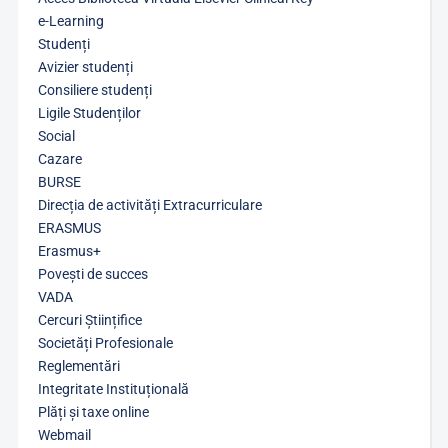
e-Learning
Studenți
Avizier studenți
Consiliere studenți
Ligile Studenților
Social
Cazare
BURSE
Direcția de activități Extracurriculare
ERASMUS
Erasmus+
Povești de succes
VADA
Cercuri Științifice
Societăți Profesionale
Reglementări
Integritate Instituțională
Plăți și taxe online
Webmail