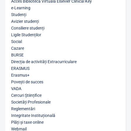
Acces Biblioteca Virtuală Elsevier Clinical Key
e-Learning
Studenți
Avizier studenți
Consiliere studenți
Ligile Studenților
Social
Cazare
BURSE
Direcția de activități Extracurriculare
ERASMUS
Erasmus+
Povești de succes
VADA
Cercuri Științifice
Societăți Profesionale
Reglementări
Integritate Instituțională
Plăți și taxe online
Webmail