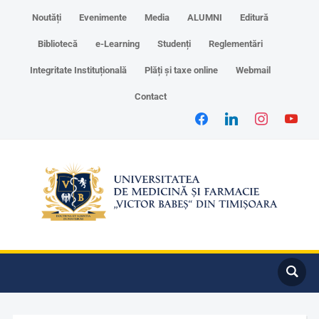
Noutăți
Evenimente
Media
ALUMNI
Editură
Bibliotecă
e-Learning
Studenți
Reglementări
Integritate Instituțională
Plăți și taxe online
Webmail
Contact