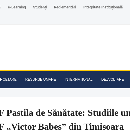
ă
e-Learning
Studenți
Reglementări
Integritate Instituțională
RCETARE
RESURSE UMANE
INTERNAȚIONAL
DEZVOLTARE
Pastila de Sănătate: Studiile un
 „Victor Babeș” din Timișoara