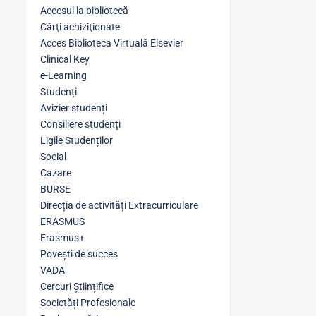
Accesul la bibliotecă
Cărţi achiziţionate
Acces Biblioteca Virtuală Elsevier
Clinical Key
e-Learning
Studenți
Avizier studenți
Consiliere studenți
Ligile Studenților
Social
Cazare
BURSE
Direcția de activități Extracurriculare
ERASMUS
Erasmus+
Povești de succes
VADA
Cercuri Științifice
Societăți Profesionale