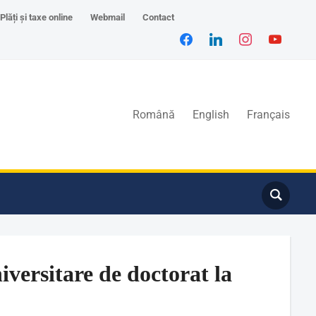
Plăți și taxe online
Webmail
Contact
Română
English
Français
iversitare de doctorat la