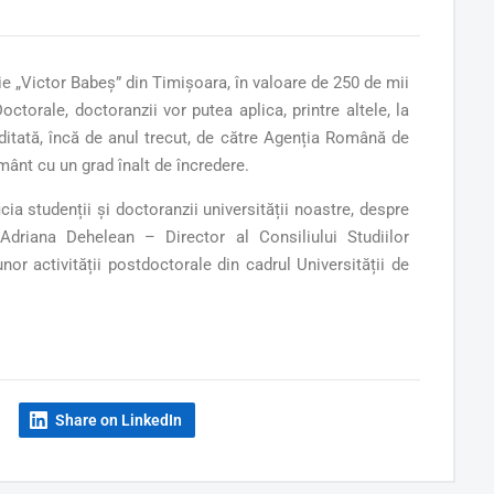
„Victor Babeș” din Timișoara, în valoare de 250 de mii
ctorale, doctoranzii vor putea aplica, printre altele, la
reditată, încă de anul trecut, de către Agenția Română de
ământ cu un grad înalt de încredere.
ia studenții și doctoranzii universității noastre, despre
na Adriana Dehelean – Director al Consiliului Studiilor
nor activității postdoctorale din cadrul Universității de
Share on LinkedIn