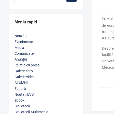
Primul
Meniu rapid
de euro
trainin
Noutăți
Asigura
Evenimente
Media
Despre 
Comunicate
facilit
Anunțuri
Univers
Relația cu presa
Medicin
Galerie foto
Galerie video
ALUMNI
Editură
Noutăți EVB
eBook
Bibliotecă
Bibliotecă Multimedia