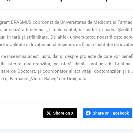
 grant ERASMUS coordonat de Universitatea de Medicină și Farmacie 
, urmează a fi semnat și implementat, iar astfel, în cadrul Școlii Do
guri în țară și străinătate. De altfel, universitatea noastră este ac
re a Calității în Învățământul Superior, ca fiind o instituție de învăț
ce înseamnă acest lucru, dar și despre proiecte de care vor benefic
ățile oferite doctoranzilor, ne oferă detalii prof.univ.dr. Cristi
itare de Doctorat, și coordonator al activității doctoranzilor și a u
ă și Farmacie „Victor Babeș” din Timișoara.
Share on X
Share on Facebook