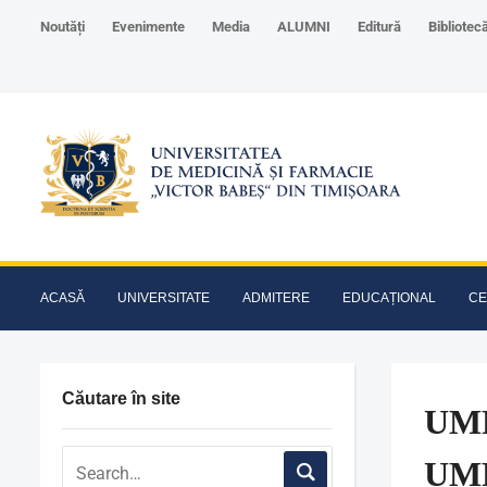
Noutăți
Evenimente
Media
ALUMNI
Editură
Bibliotec
ACASĂ
UNIVERSITATE
ADMITERE
EDUCAȚIONAL
CE
Căutare în site
UMF 
UMF