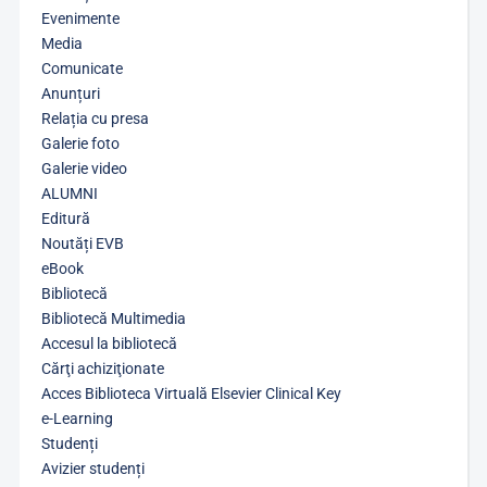
Evenimente
Media
Comunicate
Anunțuri
Relația cu presa
Galerie foto
Galerie video
ALUMNI
Editură
Noutăți EVB
eBook
Bibliotecă
Bibliotecă Multimedia
Accesul la bibliotecă
Cărţi achiziţionate
Acces Biblioteca Virtuală Elsevier Clinical Key
e-Learning
Studenți
Avizier studenți