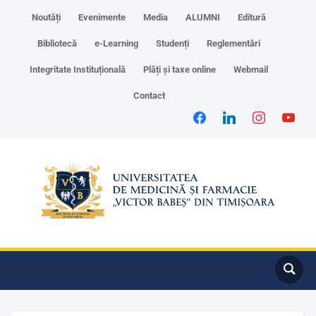
Noutăți
Evenimente
Media
ALUMNI
Editură
Bibliotecă
e-Learning
Studenți
Reglementări
Integritate Instituțională
Plăți și taxe online
Webmail
Contact