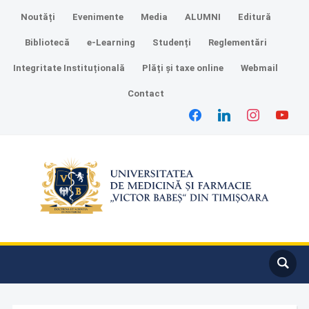
Noutăți
Evenimente
Media
ALUMNI
Editură
Bibliotecă
e-Learning
Studenți
Reglementări
Integritate Instituțională
Plăți și taxe online
Webmail
Contact
facebook
linkedin
instagram
youtube