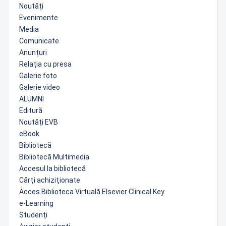
Noutăți
Evenimente
Media
Comunicate
Anunțuri
Relația cu presa
Galerie foto
Galerie video
ALUMNI
Editură
Noutăți EVB
eBook
Bibliotecă
Bibliotecă Multimedia
Accesul la bibliotecă
Cărţi achiziţionate
Acces Biblioteca Virtuală Elsevier Clinical Key
e-Learning
Studenți