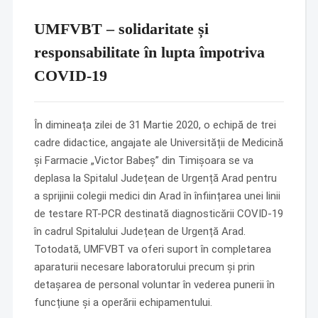
UMFVBT – solidaritate și
responsabilitate în lupta împotriva
COVID-19
În dimineața zilei de 31 Martie 2020, o echipă de trei
cadre didactice, angajate ale Universității de Medicină
și Farmacie „Victor Babeș” din Timișoara se va
deplasa la Spitalul Județean de Urgență Arad pentru
a sprijinii colegii medici din Arad în înființarea unei linii
de testare RT-PCR destinată diagnosticării COVID-19
în cadrul Spitalului Județean de Urgență Arad.
Totodată, UMFVBT va oferi suport în completarea
aparaturii necesare laboratorului precum și prin
detașarea de personal voluntar în vederea punerii în
funcțiune și a operării echipamentului.