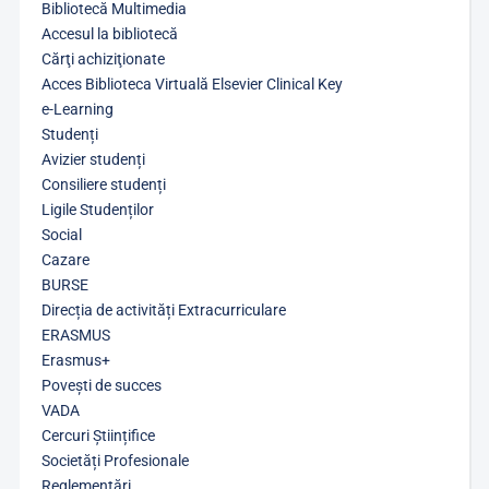
Bibliotecă Multimedia
Accesul la bibliotecă
Cărţi achiziţionate
Acces Biblioteca Virtuală Elsevier Clinical Key
e-Learning
Studenți
Avizier studenți
Consiliere studenți
Ligile Studenților
Social
Cazare
BURSE
Direcția de activități Extracurriculare
ERASMUS
Erasmus+
Povești de succes
VADA
Cercuri Științifice
Societăți Profesionale
Reglementări