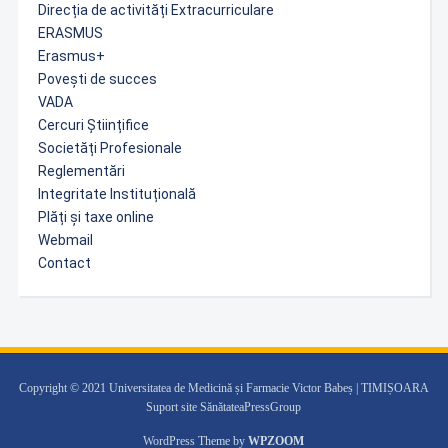
Direcția de activități Extracurriculare
ERASMUS
Erasmus+
Povești de succes
VADA
Cercuri Științifice
Societăți Profesionale
Reglementări
Integritate Instituțională
Plăți și taxe online
Webmail
Contact
Copyright © 2021 Universitatea de Medicină și Farmacie Victor Babeș | TIMIȘOARA
Suport site SănătateaPressGroup
WordPress Theme by
WPZOOM