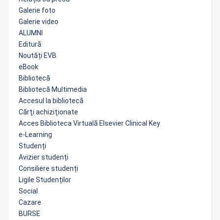
Galerie foto
Galerie video
ALUMNI
Editură
Noutăți EVB
eBook
Bibliotecă
Bibliotecă Multimedia
Accesul la bibliotecă
Cărţi achiziţionate
Acces Biblioteca Virtuală Elsevier Clinical Key
e-Learning
Studenți
Avizier studenți
Consiliere studenți
Ligile Studenților
Social
Cazare
BURSE