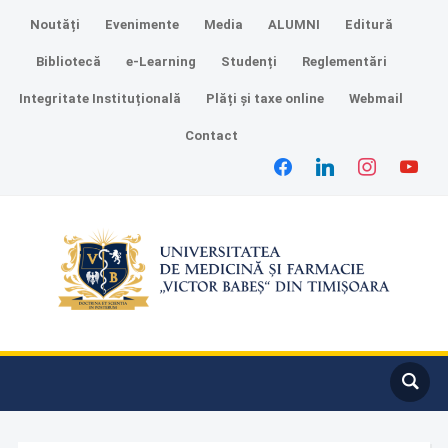
Noutăți
Evenimente
Media
ALUMNI
Editură
Bibliotecă
e-Learning
Studenți
Reglementări
Integritate Instituțională
Plăți și taxe online
Webmail
Contact