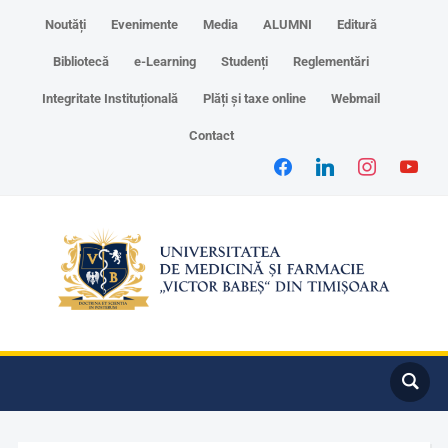
Noutăți
Evenimente
Media
ALUMNI
Editură
Bibliotecă
e-Learning
Studenți
Reglementări
Integritate Instituțională
Plăți și taxe online
Webmail
Contact