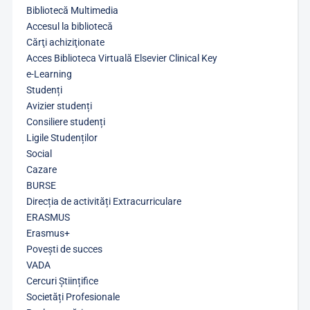
Bibliotecă Multimedia
Accesul la bibliotecă
Cărţi achiziţionate
Acces Biblioteca Virtuală Elsevier Clinical Key
e-Learning
Studenți
Avizier studenți
Consiliere studenți
Ligile Studenților
Social
Cazare
BURSE
Direcția de activități Extracurriculare
ERASMUS
Erasmus+
Povești de succes
VADA
Cercuri Științifice
Societăți Profesionale