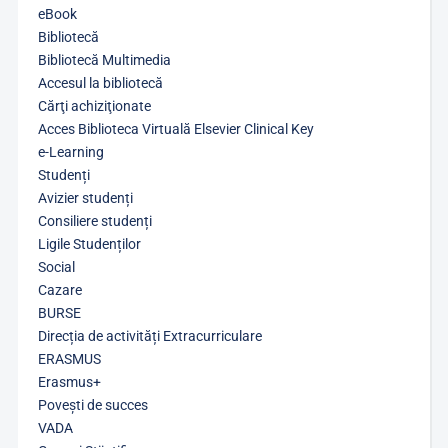
eBook
Bibliotecă
Bibliotecă Multimedia
Accesul la bibliotecă
Cărţi achiziţionate
Acces Biblioteca Virtuală Elsevier Clinical Key
e-Learning
Studenți
Avizier studenți
Consiliere studenți
Ligile Studenților
Social
Cazare
BURSE
Direcția de activități Extracurriculare
ERASMUS
Erasmus+
Povești de succes
VADA