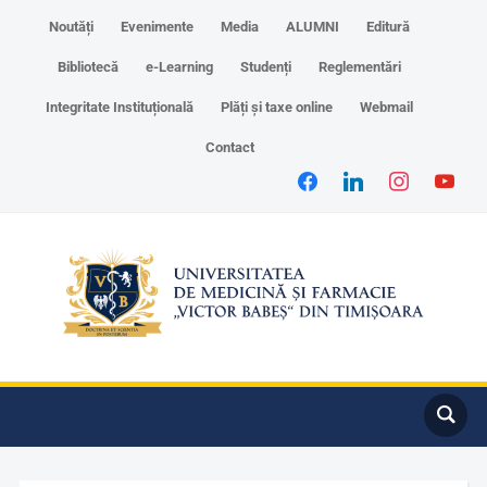
Noutăți
Evenimente
Media
ALUMNI
Editură
Bibliotecă
e-Learning
Studenți
Reglementări
Integritate Instituțională
Plăți și taxe online
Webmail
Contact