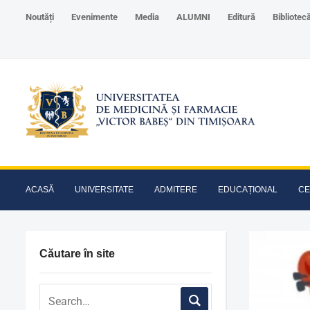
Noutăți
Evenimente
Media
ALUMNI
Editură
Bibliotec
ACASĂ
UNIVERSITATE
ADMITERE
EDUCAȚIONAL
CE
Căutare în site