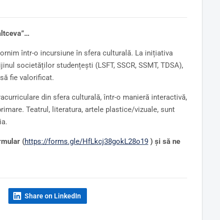
altceva”…
nim într-o incursiune în sfera culturală. La inițiativa
ijinul societăților studențești (LSFT, SSCR, SSMT, TDSA),
ă fie valorificat.
urriculare din sfera culturală, într-o manieră interactivă,
imare. Teatrul, literatura, artele plastice/vizuale, sunt
ia.
rmular (
https://forms.gle/HfLkcj38gokL28o19
) și să ne
Share on LinkedIn