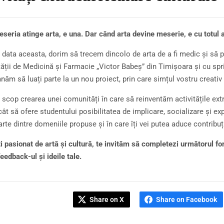
seria atinge arta, e una. Dar când arta devine meserie, e cu totul 
data aceasta, dorim să trecem dincolo de arta de a fi medic și să por
tății de Medicină și Farmacie „Victor Babeș” din Timișoara și cu spr
ăm să luați parte la un nou proiect, prin care simțul vostru creativ s
scop crearea unei comunități în care să reinventăm activitățile extrac
cât să ofere studentului posibilitatea de implicare, socializare și expr
rte dintre domeniile propuse și în care îți vei putea aduce contribuț
i pasionat de artă și cultură, te invităm să completezi următorul fo
feedback-ul și ideile tale.
Share on X
Share on Facebook