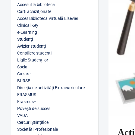
Accesul la bibliotecă
Cărţi achiziţionate
Acces Biblioteca Virtuală Elsevier
Clinical Key
e-Learning
Studenți
Avizier studenți
Consiliere studenți
Ligile Studenților
Social
Cazare
BURSE
Direcția de activități Extracurriculare
ERASMUS
Erasmus+
Povești de succes
VADA
Cercuri Științifice
Societăți Profesionale
Acti