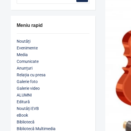
Meniu rapid
Noutăți
Evenimente
Media
Comunicate
Anunțuri
Relația cu presa
Galerie foto
Galerie video
ALUMNI
Editură
Noutăți EVB
eBook
Bibliotecă
Bibliotecă Multimedia