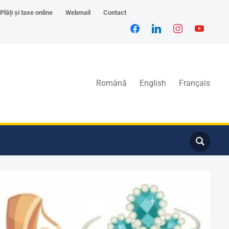
Plăți și taxe online
Webmail
Contact
Română
English
Français