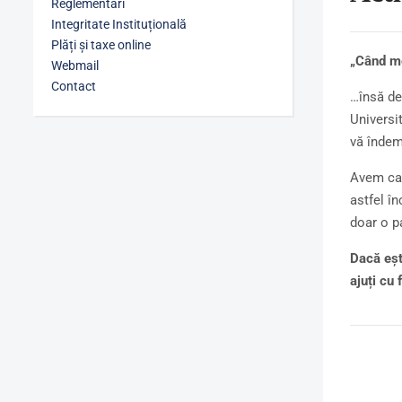
Reglementări
Integritate Instituțională
Plăți și taxe online
„Când me
Webmail
Contact
…însă de 
Universi
vă îndemn
Avem ca 
astfel în
doar o pa
Dacă eșt
ajuți cu 