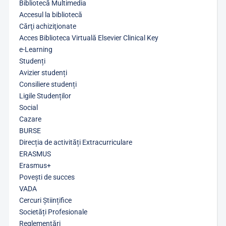
Bibliotecă Multimedia
Accesul la bibliotecă
Cărţi achiziţionate
Acces Biblioteca Virtuală Elsevier Clinical Key
e-Learning
Studenți
Avizier studenți
Consiliere studenți
Ligile Studenților
Social
Cazare
BURSE
Direcția de activități Extracurriculare
ERASMUS
Erasmus+
Povești de succes
VADA
Cercuri Științifice
Societăți Profesionale
Reglementări