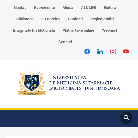
Noutăți
Evenimente
Media
ALUMNI
Editură
Bibliotecă
e-Learning
Studenți
Reglementări
Integritate Instituțională
Plăți și taxe online
Webmail
Contact