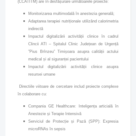
(CCATITM) are în desfășurare următoarele proiecte:
Monitorizarea multimodală în anestezia generală;
Adaptarea terapiei nutriționale utilizând calorimetria
indirectă
Impactul digitalizării activității clinice în cadrul
Clincii ATI – Spitalul Clinic Județean de Urgență
”Pius Brînzeu” Timișoara asupra calității actului
medical și al siguranței pacientului
Impactul digitalizării activității clinice asupra
resursei umane
Directiile viitoare de cercetare includ proiecte complexe
în colaborare cu:
Compania GE Healthcare: Inteligența articială în
Anestezie și Terapie Intensivă
Serviciul de Protecție și Pază (SPP): Expresia
microRNAs în sepsis