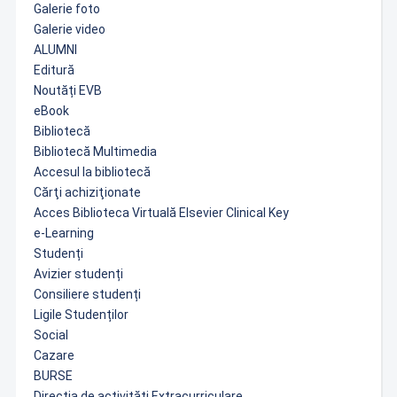
Galerie foto
Galerie video
ALUMNI
Editură
Noutăți EVB
eBook
Bibliotecă
Bibliotecă Multimedia
Accesul la bibliotecă
Cărţi achiziţionate
Acces Biblioteca Virtuală Elsevier Clinical Key
e-Learning
Studenți
Avizier studenți
Consiliere studenți
Ligile Studenților
Social
Cazare
BURSE
Direcția de activități Extracurriculare