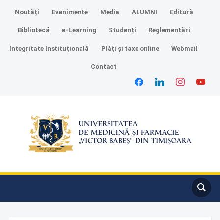
Noutăți
Evenimente
Media
ALUMNI
Editură
Bibliotecă
e-Learning
Studenți
Reglementări
Integritate Instituțională
Plăți și taxe online
Webmail
Contact