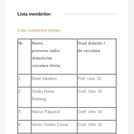
Lista membrilor:
Lista membrilor titulari:
Nr.
Nume,
Grad didactic /
prenume
cadru
de cercetare
didactic/de
cercetare titular
1.
Dorel Săndesc
Prof. Univ. Dr.
2.
Ovidiu Horea
Conf. Univ. Dr.
Bedreag
3.
Marius Păpurică
Conf. Univ. Dr.
4.
Vernic Violeta Corina
Conf. Univ. Dr.