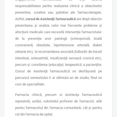
responsabilitatea pentru realizarea clinică a obiectivelor
preventive, curative sau paliative ale farmacoterapiei.
Astfel,
cursul de Asistenţă farmaceutică
are drept obiectiv
prezentarea şi analiza celor mai frecvente probleme şi
afecţiuni medicale care necesită intervenţia farmacistului:
de la prevenţia unor patologii (osteoporoză, boală
coronariană, obezitate, hipertensiune arterială, diabet
zaharat etc), la recomandarea asociată (tulburări de tranzit
intestinal, osteoartrită, insuficienţă venoasă cronică etc),
precum şi consilierea (educaţia) terapeutică a pacienţilor.
Cursul de Asistenţă farmaceutică se desfăşoară pe
parcursul semestrului II al ultimului an de studiu, fiind un
curs de specialitate.
Farmacia clinică, precum si Asistenţa farmaceutică
reprezintă, astăzi, substratul profesiei de farmacist, atât
pentru farmacistul din farmacia comunitară, cât şi pentru
cel din farmacia de spital.