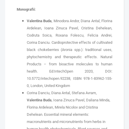
Monografii:
Valentina Buda
, Minodora Andor, Diana Antal, Florina
Ardelean, Ioana Zinuca Pavel, Cristina Dehelean,
Codruta Soica, Roxana Folescu, Felicia Andrei,
Corina Danciu. Cardioprotective effects of cultivated
black chokeberries (Aronia spp.): traditional uses,
phytochemistry and therapeutic effects. Natural
Products – from bioactive molecules to human
health. Ed:IntechOpen 2020, DOI:
10.5772/intechopen.92238, ISBN 978-1-83962-155-
0, London, United Kingdom
Corina Danciu, Diana Antal, Stefana Avram,
Valentina Buda
, Ioana Zinuca Pavel, Daliana Minda,
Florina Ardelean, Mirela Nicolov and Cristina
Dehelean. Essential mineral elements:
macronutrients and micronutrients from herbs in
human health-phytochemicals. Plant sources and