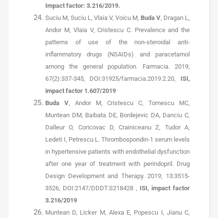
Impact factor: 3.216/2019.
Suciu M, Suciu L, Vlaia V, Voicu M,
Buda V
, Dragan L,
Andor M, Vlaia V, Cristescu C. Prevalence and the
patterns of use of the non-steroidal anti-
inflammatory drugs (NSAIDs) and paracetamol
among the general population. Farmacia. 2019;
67(2):337-345, DOI:31925/farmacia.2019.2.20,
ISI,
impact factor 1.607/2019
Buda V
, Andor M, Cristescu C, Tomescu MC,
Muntean DM, Baibata DE, Bordejevic DA, Danciu C,
Dalleur O, Coricovac D, Crainiceanu Z, Tudor A,
Ledeti I, Petrescu L. Thrombospondin-1 serum levels
in hypertensive patients with endothelial dysfunction
after one year of treatment with perindopril. Drug
Design Development and Therapy. 2019; 13:3515-
3526, DOI:2147/DDDT.S218428 ,
ISI, impact factor
3.216/2019
Muntean D, Licker M, Alexa E, Popescu I, Jianu C,