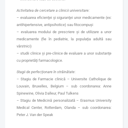
Activitatea de cercetare a clinicii universitare:
– evaluarea eficienţei şi siguranţei unor medicamente (ex:
antihipertensive, antipsihotice) sau fitocompuşi
– evaluarea modului de prescriere şi de utilizare a unor
medicamente (fie în pediatrie, la populaţia adultă sau
vârstnici)
– studii clinice şi pre-clinice de evaluare a unor substanţe
cu proprietăţi farmacologice.
Stagii de perfec
ţionare în străinătate
:
– Stagiu de Farmacie clinică – Universite Catholique de
Louvain, Bruxelles, Belgium – sub coordonarea: Anne
Spinewine, Olivia Dalleur, Paul Tulkens
– Stagiu de Medicină personalizată – Erasmus University
Medical Center, Rotterdam, Olanda – sub coordonarea:
Peter J. Van der Speak