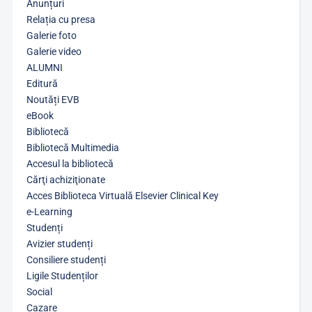
Anunțuri
Relația cu presa
Galerie foto
Galerie video
ALUMNI
Editură
Noutăți EVB
eBook
Bibliotecă
Bibliotecă Multimedia
Accesul la bibliotecă
Cărţi achiziţionate
Acces Biblioteca Virtuală Elsevier Clinical Key
e-Learning
Studenți
Avizier studenți
Consiliere studenți
Ligile Studenților
Social
Cazare