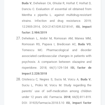
Buda V
, Dehelean CA, Ghiulai R, Horhat F, Horhat D,
Danciu C. Evaluation of essential oil obtained from
Mentha x piperita L. against multidrug-resistant
strains. Infection and drug resistance. 2019;
12:2905-2914, DOI:2147/IDR.S218141,
ISI, impact
factor: 2.984/2019
Dehelean L, Andor M, Romosan AM, Manea MM,
Romosan RS, Papava I, Bredicean AC,
Buda VO
,
Tomescu MC. Pharmacological and disorder
associated cardiovascular changes in patients with
psychosis. A comparison between olazapine and
risperidone. 2018; 66(1):129-134
ISI, factor de
impact
2.228/2018
Cristescu C, Negres S, Suciu M, Voicu A,
Buda V
,
Suciu L, Proks M, Voicu M. Study regarding the
parents’ use of self-medication among children
under 12 years old. Farmacia.
2018
; 66(5):811-819.
DOI: 31925/farmacia.2018.5.10
ISI, impact factor