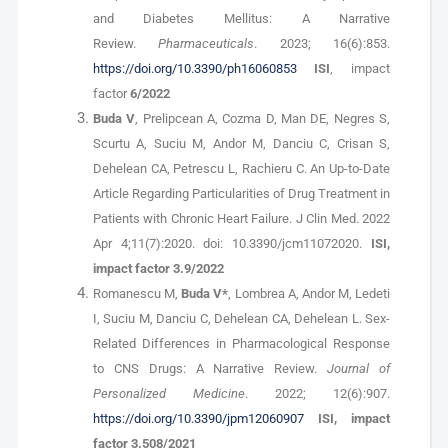
and Diabetes Mellitus: A Narrative
Review.
Pharmaceuticals
. 2023; 16(6):853.
https://doi.org/10.3390/ph16060853
ISI
, impact
factor
6/2022
Buda V
, Prelipcean A, Cozma D, Man DE, Negres S,
Scurtu A, Suciu M, Andor M, Danciu C, Crisan S,
Dehelean CA, Petrescu L, Rachieru C. An Up-to-Date
Article Regarding Particularities of Drug Treatment in
Patients with Chronic Heart Failure. J Clin Med. 2022
Apr 4;11(7):2020. doi: 10.3390/jcm11072020.
ISI,
impact factor 3.9/2022
Romanescu M,
Buda V*
, Lombrea A, Andor M, Ledeti
I, Suciu M, Danciu C, Dehelean CA, Dehelean L. Sex-
Related Differences in Pharmacological Response
to CNS Drugs: A Narrative Review.
Journal of
Personalized Medicine
. 2022; 12(6):907.
https://doi.org/10.3390/jpm12060907
ISI, impact
factor 3.508/2021