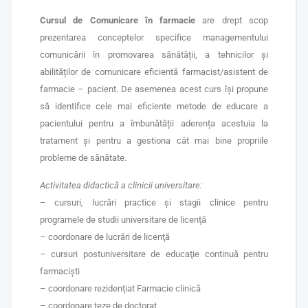
Cursul de Comunicare în farmacie
are drept scop
prezentarea conceptelor specifice managementului
comunicării în promovarea sănătății, a tehnicilor și
abilităților de comunicare eficientă farmacist/asistent de
farmacie – pacient. De asemenea acest curs îşi propune
să identifice cele mai eficiente metode de educare a
pacientului pentru a îmbunătății aderența acestuia la
tratament și pentru a gestiona cât mai bine propriile
probleme de sănătate.
Activitatea didactică a clinicii universitare:
– cursuri, lucrări practice şi stagii clinice pentru
programele de studii universitare de licenţă
– coordonare de lucrări de licenţă
– cursuri postuniversitare de educaţie continuă pentru
farmacişti
– coordonare rezidenţiat Farmacie clinică
– coordonare teze de doctorat