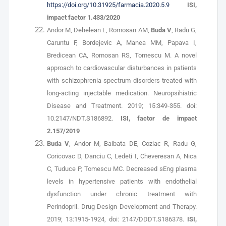
https://doi.org/10.31925/farmacia.2020.5.9
ISI,
impact factor 1.433/2020
Andor M, Dehelean L, Romosan AM,
Buda V
, Radu G,
Caruntu F, Bordejevic A, Manea MM, Papava I,
Bredicean CA, Romosan RS, Tomescu M. A novel
approach to cardiovascular disturbances in patients
with schizophrenia spectrum disorders treated with
long-acting injectable medication. Neuropsihiatric
Disease and Treatment. 2019; 15:349-355. doi:
10.2147/NDT.S186892.
ISI, factor de impact
2.157/2019
Buda V
, Andor M, Baibata DE, Cozlac R, Radu G,
Coricovac D, Danciu C, Ledeti I, Cheveresan A, Nica
C, Tuduce P, Tomescu MC. Decreased sEng plasma
levels in hypertensive patients with endothelial
dysfunction under chronic treatment with
Perindopril. Drug Design Development and Therapy.
2019; 13:1915-1924, doi: 2147/DDDT.S186378.
ISI,