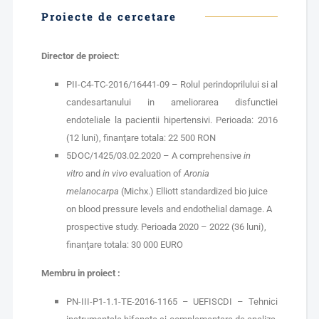
Proiecte de cercetare
Director de proiect:
PII-C4-TC-2016/16441-09 – Rolul perindoprilului si al
candesartanului in ameliorarea disfunctiei
endoteliale la pacientii hipertensivi. Perioada: 2016
(12 luni), finanţare totala: 22 500 RON
5DOC/1425/03.02.2020 – A comprehensive
in
vitro
and
in vivo
evaluation of
Aronia
melanocarpa
(Michx.) Elliott standardized bio juice
on blood pressure levels and endothelial damage. A
prospective study. Perioada 2020 – 2022 (36 luni),
finanţare totala: 30 000 EURO
Membru in proiect :
PN-III-P1-1.1-TE-2016-1165 – UEFISCDI – Tehnici