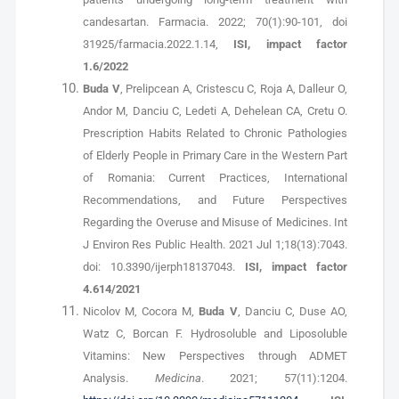
candesartan. Farmacia. 2022; 70(1):90-101, doi
31925/farmacia.2022.1.14,
ISI, impact factor
1.6/2022
Buda V
, Prelipcean A, Cristescu C, Roja A, Dalleur O,
Andor M, Danciu C, Ledeti A, Dehelean CA, Cretu O.
Prescription Habits Related to Chronic Pathologies
of Elderly People in Primary Care in the Western Part
of Romania: Current Practices, International
Recommendations, and Future Perspectives
Regarding the Overuse and Misuse of Medicines. Int
J Environ Res Public Health. 2021 Jul 1;18(13):7043.
doi: 10.3390/ijerph18137043.
ISI, impact factor
4.614/2021
Nicolov M, Cocora M,
Buda V
, Danciu C, Duse AO,
Watz C, Borcan F. Hydrosoluble and Liposoluble
Vitamins: New Perspectives through ADMET
Analysis.
Medicina
. 2021; 57(11):1204.