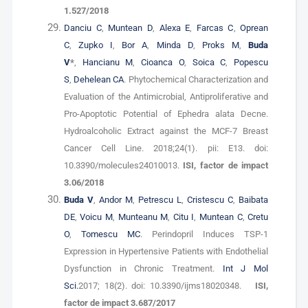
1.527/2018
Danciu C
,
Muntean D
,
Alexa E
,
Farcas C
,
Oprean
C
,
Zupko I
,
Bor A
,
Minda D
,
Proks M
,
Buda
V
*
,
Hancianu M
,
Cioanca O
,
Soica C
,
Popescu
S
,
Dehelean CA
. Phytochemical Characterization and
Evaluation of the Antimicrobial, Antiproliferative and
Pro-Apoptotic Potential of Ephedra alata Decne.
Hydroalcoholic Extract against the MCF-7 Breast
Cancer Cell Line. 2018;24(1). pii: E13. doi:
10.3390/molecules24010013.
ISI, factor de impact
3.06/2018
Buda V
,
Andor M
,
Petrescu L
,
Cristescu C
,
Baibata
DE
,
Voicu M
,
Munteanu M
,
Citu I
,
Muntean C
,
Cretu
O
,
Tomescu MC
. Perindopril Induces TSP-1
Expression in Hypertensive Patients with Endothelial
Dysfunction in Chronic Treatment.
Int J Mol
Sci.
2017; 18(2). doi: 10.3390/ijms18020348.
ISI,
factor de impact 3.687/2017