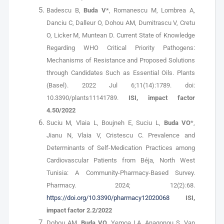
Badescu B,
Buda V
*, Romanescu M, Lombrea A,
Danciu C, Dalleur O, Dohou AM, Dumitrascu V, Cretu
O, Licker M, Muntean D. Current State of Knowledge
Regarding WHO Critical Priority Pathogens:
Mechanisms of Resistance and Proposed Solutions
through Candidates Such as Essential Oils. Plants
(Basel). 2022 Jul 6;11(14):1789. doi:
10.3390/plants11141789.
ISI, impact factor
4.50/2022
Suciu M, Vlaia L, Boujneh E, Suciu L,
Buda VO
*,
Jianu N, Vlaia V, Cristescu C. Prevalence and
Determinants of Self-Medication Practices among
Cardiovascular Patients from Béja, North West
Tunisia: A Community-Pharmacy-Based Survey.
Pharmacy. 2024; 12(2):68.
https://doi.org/10.3390/pharmacy12020068
ISI,
impact factor 2.2/2022
Dohou AM,
Buda VO
, Yemoa LA, Anagonou S, Van