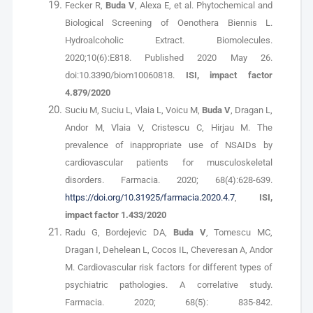
Fecker R,
Buda V
, Alexa E, et al. Phytochemical and
Biological Screening of Oenothera Biennis L.
Hydroalcoholic Extract. Biomolecules.
2020;10(6):E818. Published 2020 May 26.
doi:10.3390/biom10060818.
ISI, impact factor
4.879/2020
Suciu M, Suciu L, Vlaia L, Voicu M,
Buda V
, Dragan L,
Andor M, Vlaia V, Cristescu C, Hirjau M. The
prevalence of inappropriate use of NSAIDs by
cardiovascular patients for musculoskeletal
disorders. Farmacia. 2020; 68(4):628-639.
https://doi.org/10.31925/farmacia.2020.4.7
,
ISI,
impact factor 1.433/2020
Radu G, Bordejevic DA,
Buda V
, Tomescu MC,
Dragan I, Dehelean L, Cocos IL, Cheveresan A, Andor
M. Cardiovascular risk factors for different types of
psychiatric pathologies. A correlative study.
Farmacia. 2020; 68(5): 835-842.