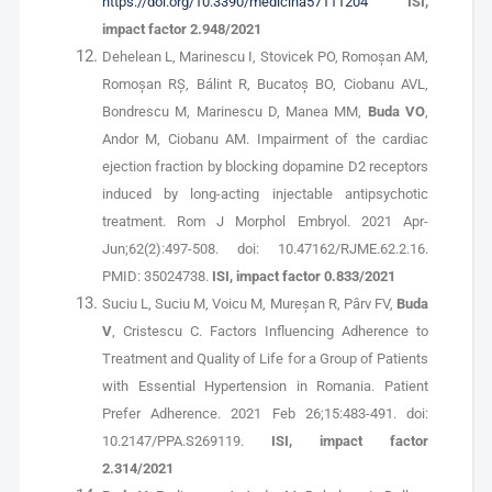
https://doi.org/10.3390/medicina57111204
ISI,
impact factor 2.948/2021
Dehelean L, Marinescu I, Stovicek PO, Romoşan AM,
Romoşan RŞ, Bálint R, Bucatoş BO, Ciobanu AVL,
Bondrescu M, Marinescu D, Manea MM,
Buda VO
,
Andor M, Ciobanu AM. Impairment of the cardiac
ejection fraction by blocking dopamine D2 receptors
induced by long-acting injectable antipsychotic
treatment. Rom J Morphol Embryol. 2021 Apr-
Jun;62(2):497-508. doi: 10.47162/RJME.62.2.16.
PMID: 35024738.
ISI, impact factor 0.833/2021
Suciu L, Suciu M, Voicu M, Mureșan R, Pârv FV,
Buda
V
, Cristescu C. Factors Influencing Adherence to
Treatment and Quality of Life for a Group of Patients
with Essential Hypertension in Romania. Patient
Prefer Adherence. 2021 Feb 26;15:483-491. doi:
10.2147/PPA.S269119.
ISI, impact factor
2.314/2021