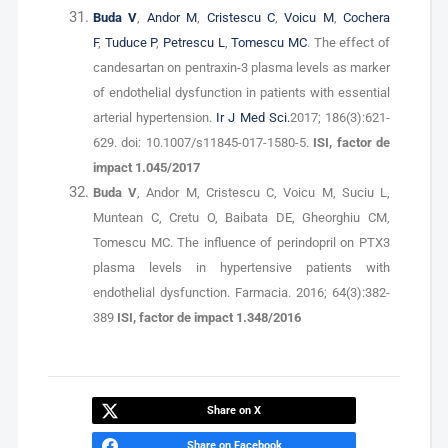
Buda V
,
Andor M
,
Cristescu C
,
Voicu M
,
Cochera
F
,
Tuduce P
,
Petrescu L
,
Tomescu MC
. The effect of
candesartan on pentraxin-3 plasma levels as marker
of endothelial dysfunction in patients with essential
arterial hypertension.
Ir J Med Sci.
2017; 186(3):621-
629. doi: 10.1007/s11845-017-1580-5.
ISI, factor de
impact 1.045/2017
Buda V
, Andor M, Cristescu C, Voicu M, Suciu L,
Muntean C, Cretu O, Baibata DE, Gheorghiu CM,
Tomescu MC. The influence of perindopril on PTX3
plasma levels in hypertensive patients with
endothelial dysfunction. Farmacia. 2016; 64(3):382-
389
ISI, factor de impact 1.348/2016
Share on X
Share on Facebook