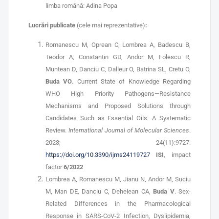
limba română: Adina Popa
Lucrări publicate
(cele mai reprezentative)
:
Romanescu M, Oprean C, Lombrea A, Badescu B,
Teodor A, Constantin GD, Andor M, Folescu R,
Muntean D, Danciu C, Dalleur O, Batrina SL, Cretu O,
Buda VO
. Current State of Knowledge Regarding
WHO High Priority Pathogens—Resistance
Mechanisms and Proposed Solutions through
Candidates Such as Essential Oils: A Systematic
Review.
International Journal of Molecular Sciences
.
2023; 24(11):9727.
https://doi.org/10.3390/ijms24119727
ISI
, impact
factor
6/2022
Lombrea A, Romanescu M, Jianu N, Andor M, Suciu
M, Man DE, Danciu C, Dehelean CA,
Buda V
. Sex-
Related Differences in the Pharmacological
Response in SARS-CoV-2 Infection, Dyslipidemia,