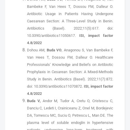
Bambeke F, Van Hees T, Dossou FM, Dalleur O.
Antibiotic Usage in Patients Having Undergone
Caesarean Section: A Three-Level Study in Benin.
Antibiotics (Basel). 2022;11(5):617. doi:
10.3390/antibiotics11050617.
ISI, impact factor
4.8/2022
Dohou AM,
Buda VO
, Anagonou S, Van Bambeke F,
Van Hees T, Dossou FM, Dalleur O. Healthcare
Professionals’ Knowledge and Beliefs on Antibiotic
Prophylaxis in Cesarean Section: A Mixed-Methods
Study in Benin. Antibiotics (Basel). 2022;11(7):872.
doi: 10.3390/antibiotics11070872.
ISI, impact factor
4.8/2022
Buda V,
Andor M, Tudor A, Cretu O, Cristescu C,
Danciu C, Ledeti I, Crainiceanu Z, Onel M, Bordejevic
DA, Tomescu MC, Suciu O, Petrescu L, Man DE. The
plasma level of soluble endoglin in hypertensive
patients undergoing long-term treatment with