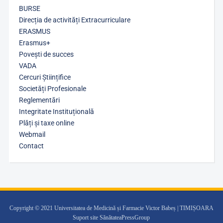
BURSE
Direcția de activități Extracurriculare
ERASMUS
Erasmus+
Povești de succes
VADA
Cercuri Științifice
Societăți Profesionale
Reglementări
Integritate Instituțională
Plăți și taxe online
Webmail
Contact
Copyright © 2021 Universitatea de Medicină și Farmacie Victor Babeș | TIMIȘOARA
Suport site SănătateaPressGroup