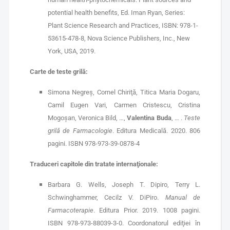
potential health benefits, Ed. Iman Ryan, Series:
Plant Science Research and Practices, ISBN: 978-1-
53615-478-8, Nova Science Publishers, Inc., New
York, USA, 2019.
Carte de teste grilă:
Simona Negreş, Cornel Chiriţă, Titica Maria Dogaru,
Camil Eugen Vari, Carmen Cristescu, Cristina
Mogoşan, Veronica Bild, …,
Valentina Buda
, … .
Teste
grilă de Farmacologie
. Editura Medicală. 2020. 806
pagini. ISBN 978-973-39-0878-4
Traduceri capitole din tratate internaţionale:
Barbara G. Wells, Joseph T. Dipiro, Terry L.
Schwinghammer, Cecilz V. DiPiro.
Manual de
Farmacoterapie
. Editura Prior. 2019. 1008 pagini.
ISBN 978-973-88039-3-0. Coordonatorul ediţiei în