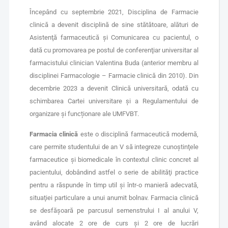
Începând cu septembrie 2021, Disciplina de Farmacie
clinică a devenit disciplină de sine stătătoare, alături de
Asistenţă farmaceutică şi Comunicarea cu pacientul, o
dată cu promovarea pe postul de conferenţiar universitar al
farmacistului clinician Valentina Buda (anterior membru al
disciplinei Farmacologie – Farmacie clinică din 2010). Din
decembrie 2023 a devenit Clinică universitară, odată cu
schimbarea Cartei universitare și a Regulamentului de
organizare și funcționare ale UMFVBT.
Farmacia clinică
este o disciplină farmaceutică modernă,
care permite studentului de an V să integreze cunoştinţele
farmaceutice şi biomedicale în contextul clinic concret al
pacientului, dobândind astfel o serie de abilităţi practice
pentru a răspunde în timp util şi într-o manieră adecvată,
situaţiei particulare a unui anumit bolnav. Farmacia clinică
se desfăşoară pe parcusul semenstrului I al anului V,
având alocate 2 ore de curs şi 2 ore de lucrări