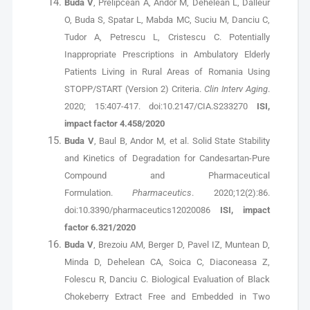
Buda V
, Prelipcean A, Andor M, Dehelean L, Dalleur
O, Buda S, Spatar L, Mabda MC, Suciu M, Danciu C,
Tudor A, Petrescu L, Cristescu C. Potentially
Inappropriate Prescriptions in Ambulatory Elderly
Patients Living in Rural Areas of Romania Using
STOPP/START (Version 2) Criteria.
Clin Interv Aging
.
2020; 15:407-417. doi:10.2147/CIA.S233270
ISI,
impact factor 4.458/2020
Buda V
, Baul B, Andor M, et al. Solid State Stability
and Kinetics of Degradation for Candesartan-Pure
Compound and Pharmaceutical
Formulation.
Pharmaceutics
. 2020;12(2):86.
doi:10.3390/pharmaceutics12020086
ISI, impact
factor 6.321/2020
Buda V
, Brezoiu AM, Berger D, Pavel IZ, Muntean D,
Minda D, Dehelean CA, Soica C, Diaconeasa Z,
Folescu R, Danciu C. Biological Evaluation of Black
Chokeberry Extract Free and Embedded in Two