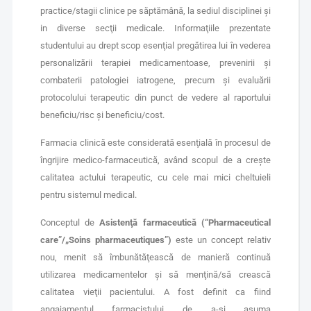
practice/stagii clinice pe săptămână, la sediul disciplinei şi
in diverse secţii medicale. Informaţiile prezentate
studentului au drept scop esenţial pregătirea lui în vederea
personalizării terapiei medicamentoase, prevenirii şi
combaterii patologiei iatrogene, precum şi evaluării
protocolului terapeutic din punct de vedere al raportului
beneficiu/risc şi beneficiu/cost.
Farmacia clinică este considerată esenţială în procesul de
îngrijire medico-farmaceutică, având scopul de a creşte
calitatea actului terapeutic, cu cele mai mici cheltuieli
pentru sistemul medical.
Conceptul de
Asistenţă farmaceutică (“Pharmaceutical
care”/„Soins pharmaceutiques”)
este un concept relativ
nou, menit să îmbunătăţească de manieră continuă
utilizarea medicamentelor şi să menţină/să crească
calitatea vieţii pacientului. A fost definit ca fiind
angajamentul farmacistului de a-şi asuma