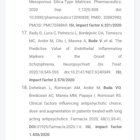
Mesoporous Silica-Type Matrices. Pharmaceutics.
2020 Sep 1;12(9):838. doi:
10.3390/pharmaceutics12090838. PMID: 32882983;
PMCID: PMC7558869.
ISI, impact factor 6.321/2020
Radu G, Luca C, Petrescu L, Bordejevic DA, Tomescu
MC, Andor M, Citu I, Mavrea A,
Buda V
et al. The
Predictive Value of Endothelial Inflammatory
Markers in the Onset of
Schizophrenia.
Neuropsychiatr Dis Treat
.
2020;16:545-555. doi:10.2147/NDT.S240349.
ISI,
impact factor 2.570/2020
Dehelean L, Romosan AM, Andor M,
Buda VO
,
Bredicean AC, Manea MM, Papaya I, Romosan RS.
Clinical factors influencing antipshychotic choice,
dose and augmentation in patients treated with long
acting antipsychotics. Farmacia 2020; 68(1):35-41,
DOI:
31925/farmacia.2020.1.6.
ISI, impact factor
1.433/2020