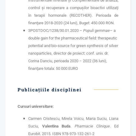
instrumentale hifenate şi complementare de analiza,
control şi recuperare a compuşilor bioactivi utilizaţi
în terapii hormonale (RECOTHER). Perioada de
finanţare 2018-2020 (24 luni), Buget: 450.000 RON.
3POSTDOC/1238/30.01.2020 –
Populi gemmae
– a
double gain for the pharmaceutical field: therapeutic
potential and bio-source for green synthesis of silver
nanoparticles, director de proiect: conf. univ. dr.
Corina Danciu, perioada 2020 – 2022 (36 luni),
finanţare totala: 50 000 EURO
Publicaţiile disciplinei
Cursuri universitare:
Carmen Cristescu, Mirela Voicu, Maria Suciu, Liana
Suciu,
Valentina Buda
.
Pharmacie Clinique
. Ed
Eurobit. 2015. ISBN 978-973-132-261-2