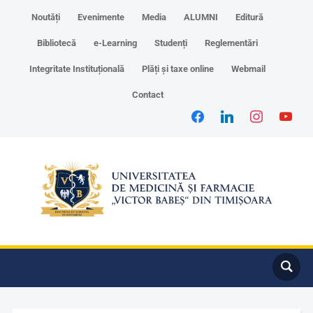
Noutăți
Evenimente
Media
ALUMNI
Editură
Bibliotecă
e-Learning
Studenți
Reglementări
Integritate Instituțională
Plăți și taxe online
Webmail
Contact