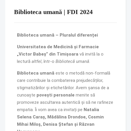
Biblioteca umană | FDI 2024
Biblioteca umană – Pluralul diferenței
Universitatea de Medicină și Farmacie
„Victor Babeș” din Timișoara
vă invită la o
lectură
altfel
, într-o
Bibliotecă umană
.
Biblioteca umană
este o metodă non-formală
care contribuie la combaterea prejudecăților,
stigmatizărilor și etichetărilor. Avem șansa de a
cunoaște
povești personale
menite să
promoveze ascultarea autentică și să ne rafineze
empatia. Îi vom avea ca invitați pe
Natalia
Selena Caraș, Mădălina Drondoe, Cosmin
Mihai Miloș, Denisa Ștefan și Răzvan