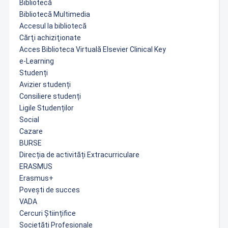
Bibliotecă
Bibliotecă Multimedia
Accesul la bibliotecă
Cărţi achiziţionate
Acces Biblioteca Virtuală Elsevier Clinical Key
e-Learning
Studenți
Avizier studenți
Consiliere studenți
Ligile Studenților
Social
Cazare
BURSE
Direcția de activități Extracurriculare
ERASMUS
Erasmus+
Povești de succes
VADA
Cercuri Științifice
Societăți Profesionale