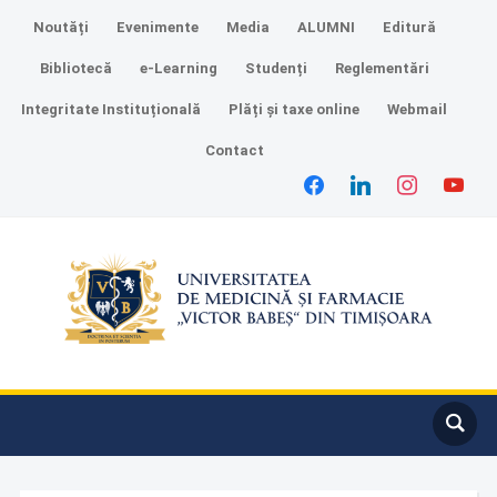
Noutăți
Evenimente
Media
ALUMNI
Editură
Bibliotecă
e-Learning
Studenți
Reglementări
Integritate Instituțională
Plăți și taxe online
Webmail
Contact