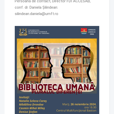
Persoană de contact, Director FDI ACCESAB,
conf. dr. Daniela Șilindean:
silindean.daniela@umft.ro