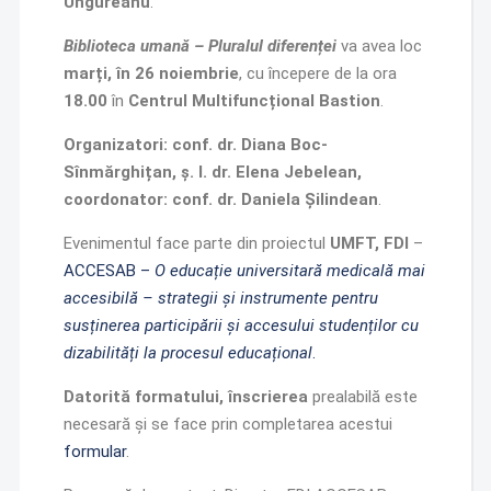
Ungureanu
.
Biblioteca umană – Pluralul diferenței
va avea loc
marți, în 26 noiembrie
, cu începere de la ora
18.00
în
Centrul Multifuncțional Bastion
.
Organizatori: conf. dr. Diana Boc-
Sînmărghițan, ș. l. dr. Elena Jebelean,
coordonator: conf. dr. Daniela Șilindean
.
Evenimentul face parte din proiectul
UMFT, FDI
–
ACCESAB –
O educație universitară medicală mai
accesibilă – strategii și instrumente pentru
susținerea participării și accesului studenților cu
dizabilități la procesul educațional
.
Datorită formatului, înscrierea
prealabilă este
necesară și se face prin completarea acestui
formular
.