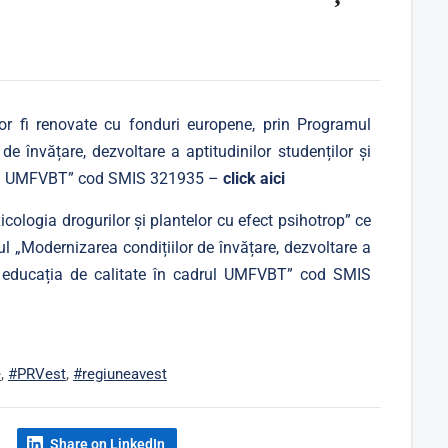
vor fi renovate cu fonduri europene, prin Programul
 învățare, dezvoltare a aptitudinilor studenților și
adrul UMFVBT” cod SMIS 321935 –
click aici
ologia drogurilor și plantelor cu efect psihotrop” ce
l „Modernizarea condițiilor de învățare, dezvoltare a
 la educația de calitate în cadrul UMFVBT” cod SMIS
e
,
#PRVest
,
#regiuneavest
Share on LinkedIn