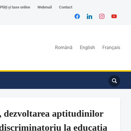
Plăți și taxe online
Webmail
Contact
Română
English
Français
 dezvoltarea aptitudinilor
ediscriminatoriu la educația