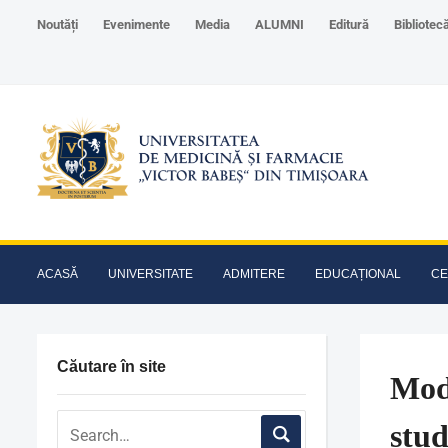
Noutăți
Evenimente
Media
ALUMNI
Editură
Bibliotec
ACASĂ
UNIVERSITATE
ADMITERE
EDUCAȚIONAL
CE
Căutare în site
Mode
stud