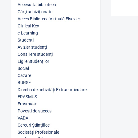
Accesul la bibliotecă
Cărţi achiziţionate
Acces Biblioteca Virtuală Elsevier
Clinical Key
e-Learning
Studenți
Avizier studenți
Consiliere studenți
Ligile Studenților
Social
Cazare
BURSE
Direcția de activități Extracurriculare
ERASMUS
Erasmus+
Povești de succes
VADA
Cercuri Științifice
Societăți Profesionale