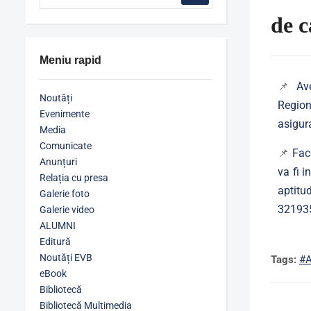
de 
Meniu rapid
📌
Av
Noutăți
Region
Evenimente
asigur
Media
Comunicate
📌
Fac
Anunțuri
va fi 
Relația cu presa
aptitu
Galerie foto
32193
Galerie video
ALUMNI
Editură
Noutăți EVB
Tags:
#
eBook
Bibliotecă
Bibliotecă Multimedia