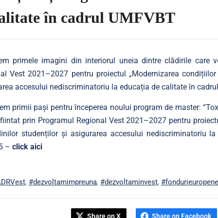
calitate în cadrul UMFVBT
em primele imagini din interiorul uneia dintre clădirile care 
al Vest 2021–2027 pentru proiectul „Modernizarea condițiilor de
area accesului nediscriminatoriu la educația de calitate în c
em primii pași pentru începerea noului program de master: “Toxic
infiintat prin Programul Regional Vest 2021–2027 pentru proiectu
dinilor studenților și asigurarea accesului nediscriminatoriu
5 –
click aici
ADRVest
,
#dezvoltamimpreuna
,
#dezvoltaminvest
,
#fondurieuropen
Share on X
Share on Facebook