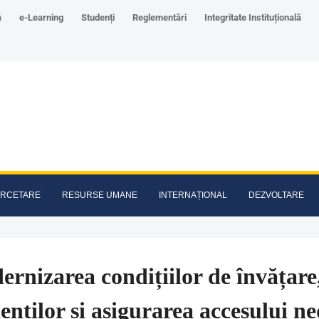
ă
e-Learning
Studenți
Reglementări
Integritate Instituțională
RCETARE
RESURSE UMANE
INTERNAȚIONAL
DEZVOLTARE
rnizarea condițiilor de învățare,
enților și asigurarea accesului n