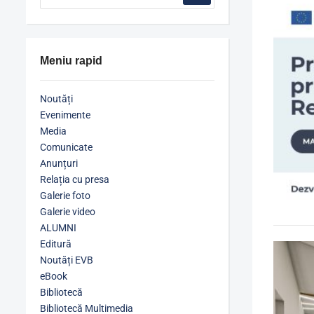
Meniu rapid
Noutăți
Evenimente
Media
Comunicate
Anunțuri
Relația cu presa
Galerie foto
Galerie video
ALUMNI
Editură
Noutăți EVB
eBook
Bibliotecă
Bibliotecă Multimedia