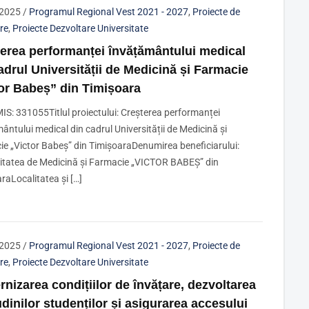
/2025
/
Programul Regional Vest 2021 - 2027
,
Proiecte de
re
,
Proiecte Dezvoltare Universitate
erea performanței învățământului medical
adrul Universității de Medicină și Farmacie
or Babeș” din Timișoara
S: 331055Titlul proiectului: Creșterea performanței
ântului medical din cadrul Universității de Medicină și
e „Victor Babeș” din TimișoaraDenumirea beneficiarului:
itatea de Medicină și Farmacie „VICTOR BABEŞ” din
raLocalitatea și […]
/2025
/
Programul Regional Vest 2021 - 2027
,
Proiecte de
re
,
Proiecte Dezvoltare Universitate
nizarea condițiilor de învățare, dezvoltarea
udinilor studenților și asigurarea accesului