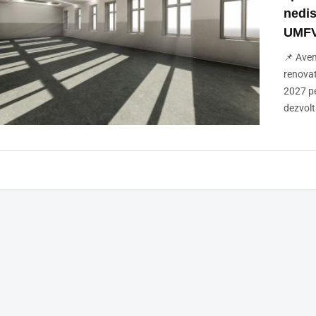
nedis
UMF
📌 Avem
renovat
2027 pe
dezvolt