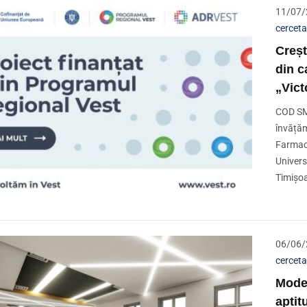
11/07
cerceta
Creșt
din c
„Vict
COD SMI
învățăm
Farmaci
Univers
Timișoa
06/06
cerceta
Moder
aptit