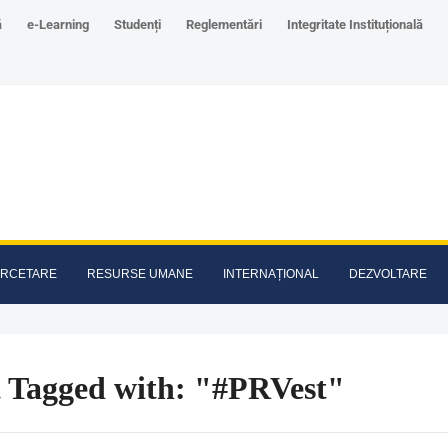
ă
e-Learning
Studenți
Reglementări
Integritate Instituțională
RCETARE
RESURSE UMANE
INTERNAȚIONAL
DEZVOLTARE
t Tagged with: "#PRVest"