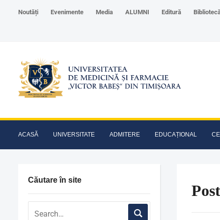
Noutăți
Evenimente
Media
ALUMNI
Editură
Bibliotec
ACASĂ
UNIVERSITATE
ADMITERE
EDUCAȚIONAL
CE
Căutare în site
Pos