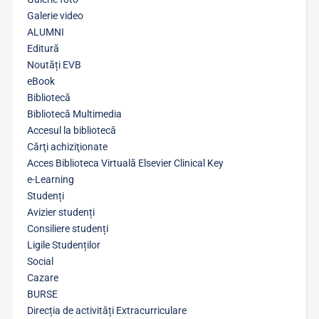
Galerie video
ALUMNI
Editură
Noutăți EVB
eBook
Bibliotecă
Bibliotecă Multimedia
Accesul la bibliotecă
Cărţi achiziţionate
Acces Biblioteca Virtuală Elsevier Clinical Key
e-Learning
Studenți
Avizier studenți
Consiliere studenți
Ligile Studenților
Social
Cazare
BURSE
Direcția de activități Extracurriculare