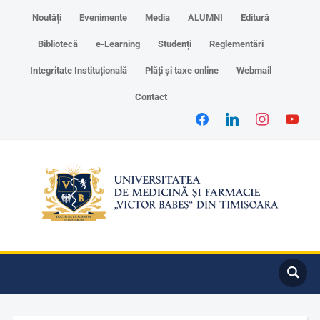
Noutăți
Evenimente
Media
ALUMNI
Editură
Bibliotecă
e-Learning
Studenți
Reglementări
Integritate Instituțională
Plăți și taxe online
Webmail
Contact