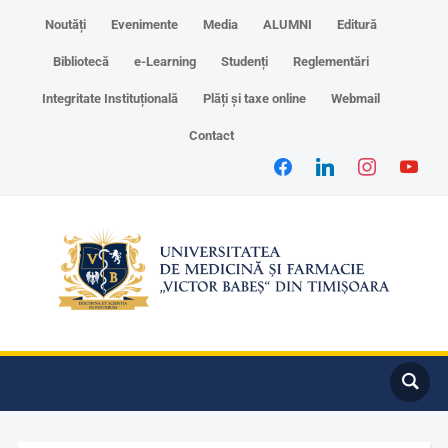
Noutăți
Evenimente
Media
ALUMNI
Editură
Bibliotecă
e-Learning
Studenți
Reglementări
Integritate Instituțională
Plăți și taxe online
Webmail
Contact