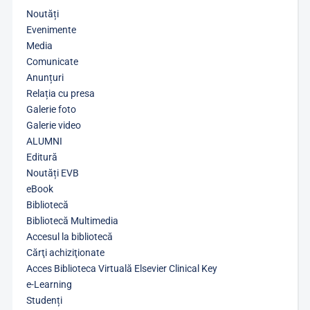
Noutăți
Evenimente
Media
Comunicate
Anunțuri
Relația cu presa
Galerie foto
Galerie video
ALUMNI
Editură
Noutăți EVB
eBook
Bibliotecă
Bibliotecă Multimedia
Accesul la bibliotecă
Cărţi achiziţionate
Acces Biblioteca Virtuală Elsevier Clinical Key
e-Learning
Studenți