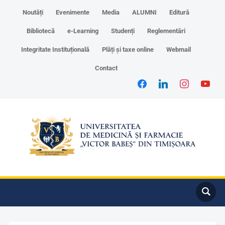
Noutăți
Evenimente
Media
ALUMNI
Editură
Bibliotecă
e-Learning
Studenți
Reglementări
Integritate Instituțională
Plăți și taxe online
Webmail
Contact