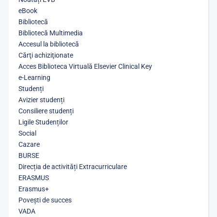
eBook
Bibliotecă
Bibliotecă Multimedia
Accesul la bibliotecă
Cărţi achiziţionate
Acces Biblioteca Virtuală Elsevier Clinical Key
e-Learning
Studenți
Avizier studenți
Consiliere studenți
Ligile Studenților
Social
Cazare
BURSE
Direcția de activități Extracurriculare
ERASMUS
Erasmus+
Povești de succes
VADA