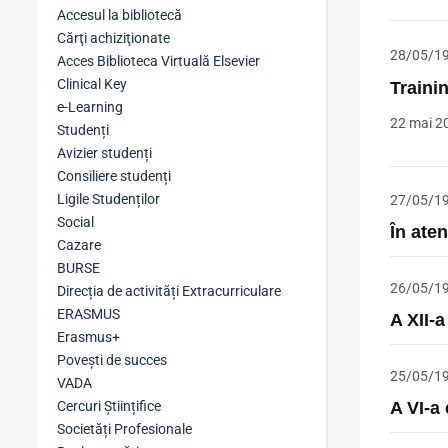
Accesul la bibliotecă
Cărţi achiziţionate
28/05/1
Acces Biblioteca Virtuală Elsevier
Clinical Key
Traini
e-Learning
22 mai 20
Studenți
Avizier studenți
Consiliere studenți
Ligile Studenților
27/05/1
Social
În aten
Cazare
BURSE
26/05/1
Direcția de activități Extracurriculare
ERASMUS
A XII-
Erasmus+
Povești de succes
25/05/1
VADA
Cercuri Științifice
A VI-a
Societăți Profesionale