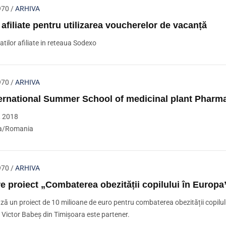
970
/
ARHIVA
 afiliate pentru utilizarea voucherelor de vacanță
atilor afiliate in reteaua Sodexo
970
/
ARHIVA
ternational Summer School of medicinal plant Pharm
, 2018
ra/Romania
970
/
ARHIVA
e proiect „Combaterea obezității copilului în Europa
ză un proiect de 10 milioane de euro pentru combaterea obezității copilulu
Victor Babeș din Timișoara este partener.