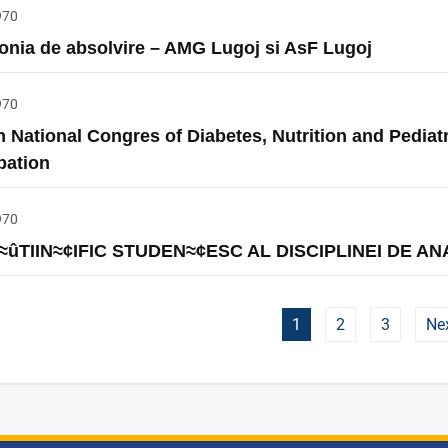
970
nia de absolvire – AMG Lugoj si AsF Lugoj
970
h National Congres of Diabetes, Nutrition and Pediat
ipation
970
≈ûTIIN≈¢IFIC STUDEN≈¢ESC AL DISCIPLINEI DE A
1
2
3
Ne