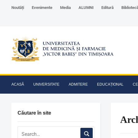
Noutăți
Evenimente
Media
ALUMNI
Editură
Bibliotec
ACASĂ
UNIVERSITATE
ADMITERE
EDUCAȚIONAL
CE
Căutare în site
Arch