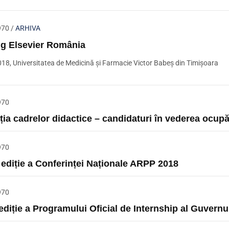
970
/
ARHIVA
ng Elsevier România
18, Universitatea de Medicină și Farmacie Victor Babeș din Timișoara
970
ția cadrelor didactice – candidaturi în vederea ocupăr
970
a ediție a Conferinței Naționale ARPP 2018
970
 ediție a Programului Oficial de Internship al Guvern