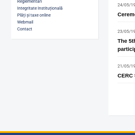
Reglementări
24/05/1
Integritate Instituțională
Ceremo
Plăți și taxe online
Webmail
Contact
23/05/1
The 5t
partic
21/05/1
CERC 