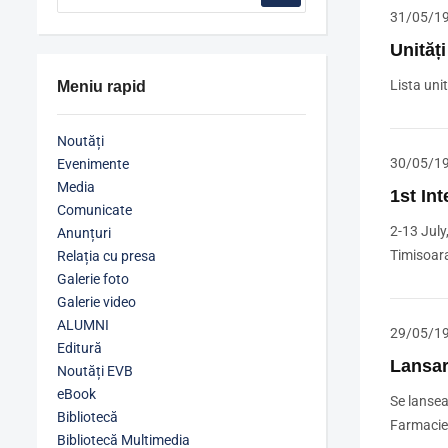
31/05/1
Unități
Lista unit
Meniu rapid
Noutăți
30/05/1
Evenimente
Media
1st In
Comunicate
2-13 July
Anunțuri
Timisoa
Relația cu presa
Galerie foto
Galerie video
ALUMNI
29/05/1
Editură
Lansar
Noutăți EVB
eBook
Se lansea
Bibliotecă
Farmacie 
Bibliotecă Multimedia