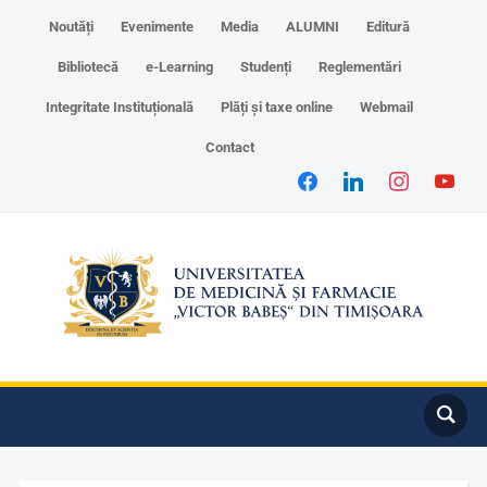
Noutăți
Evenimente
Media
ALUMNI
Editură
Bibliotecă
e-Learning
Studenți
Reglementări
Integritate Instituțională
Plăți și taxe online
Webmail
Contact