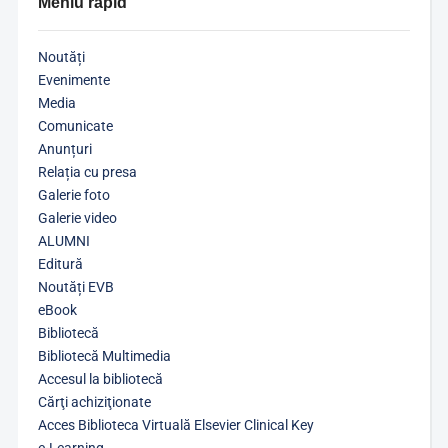
Meniu rapid
Noutăți
Evenimente
Media
Comunicate
Anunțuri
Relația cu presa
Galerie foto
Galerie video
ALUMNI
Editură
Noutăți EVB
eBook
Bibliotecă
Bibliotecă Multimedia
Accesul la bibliotecă
Cărţi achiziţionate
Acces Biblioteca Virtuală Elsevier Clinical Key