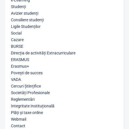
e-Learning
Studenți
Avizier studenți
Consiliere studenți
Ligile Studenților
Social
Cazare
BURSE
Direcția de activități Extracurriculare
ERASMUS
Erasmus+
Povești de succes
VADA
Cercuri Științifice
Societăți Profesionale
Reglementări
Integritate Instituțională
Plăți și taxe online
Webmail
Contact