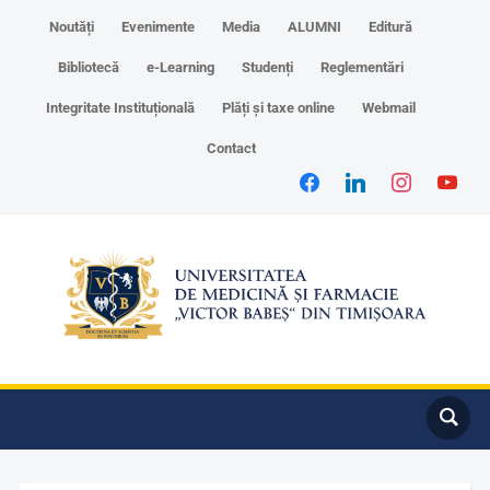
Noutăți
Evenimente
Media
ALUMNI
Editură
Bibliotecă
e-Learning
Studenți
Reglementări
Integritate Instituțională
Plăți și taxe online
Webmail
Contact