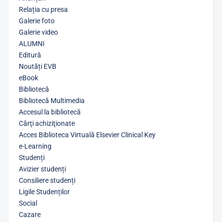
Relația cu presa
Galerie foto
Galerie video
ALUMNI
Editură
Noutăți EVB
eBook
Bibliotecă
Bibliotecă Multimedia
Accesul la bibliotecă
Cărţi achiziţionate
Acces Biblioteca Virtuală Elsevier Clinical Key
e-Learning
Studenți
Avizier studenți
Consiliere studenți
Ligile Studenților
Social
Cazare