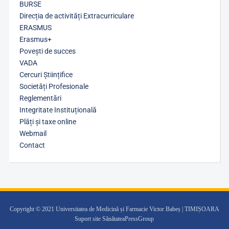
BURSE
Direcția de activități Extracurriculare
ERASMUS
Erasmus+
Povești de succes
VADA
Cercuri Științifice
Societăți Profesionale
Reglementări
Integritate Instituțională
Plăți și taxe online
Webmail
Contact
Copyright © 2021 Universitatea de Medicină și Farmacie Victor Babeș | TIMIȘOARA
Suport site SănătateaPressGroup