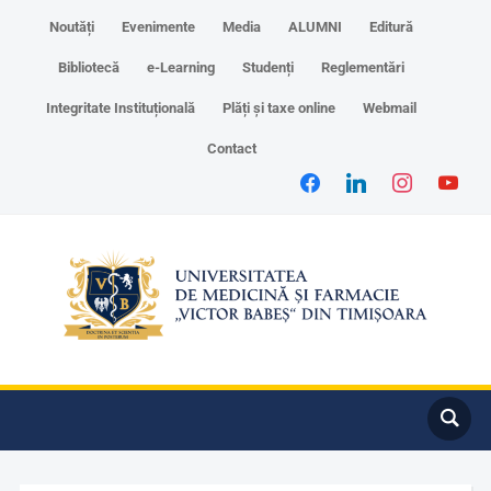
Noutăți
Evenimente
Media
ALUMNI
Editură
Bibliotecă
e-Learning
Studenți
Reglementări
Integritate Instituțională
Plăți și taxe online
Webmail
Contact