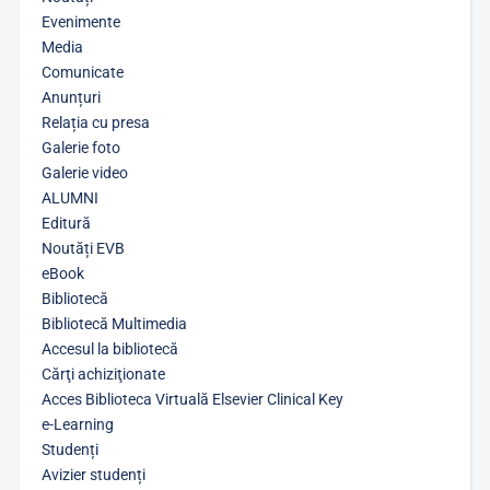
Evenimente
Media
Comunicate
Anunțuri
Relația cu presa
Galerie foto
Galerie video
ALUMNI
Editură
Noutăți EVB
eBook
Bibliotecă
Bibliotecă Multimedia
Accesul la bibliotecă
Cărţi achiziţionate
Acces Biblioteca Virtuală Elsevier Clinical Key
e-Learning
Studenți
Avizier studenți