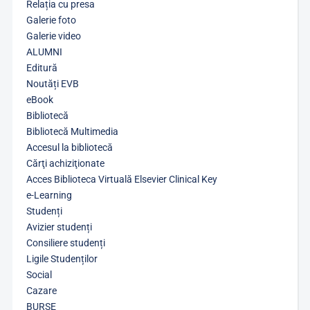
Relația cu presa
Galerie foto
Galerie video
ALUMNI
Editură
Noutăți EVB
eBook
Bibliotecă
Bibliotecă Multimedia
Accesul la bibliotecă
Cărţi achiziţionate
Acces Biblioteca Virtuală Elsevier Clinical Key
e-Learning
Studenți
Avizier studenți
Consiliere studenți
Ligile Studenților
Social
Cazare
BURSE