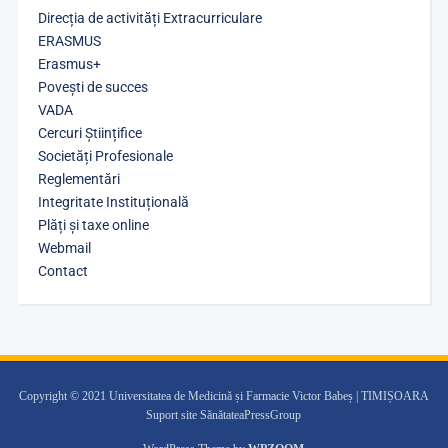
Direcția de activități Extracurriculare
ERASMUS
Erasmus+
Povești de succes
VADA
Cercuri Științifice
Societăți Profesionale
Reglementări
Integritate Instituțională
Plăți și taxe online
Webmail
Contact
Copyright © 2021 Universitatea de Medicină și Farmacie Victor Babeș | TIMIȘOARA
Suport site SănătateaPressGroup