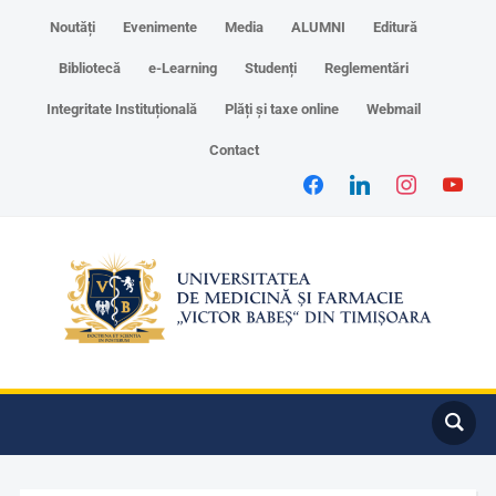
Noutăți
Evenimente
Media
ALUMNI
Editură
Bibliotecă
e-Learning
Studenți
Reglementări
Integritate Instituțională
Plăți și taxe online
Webmail
Contact