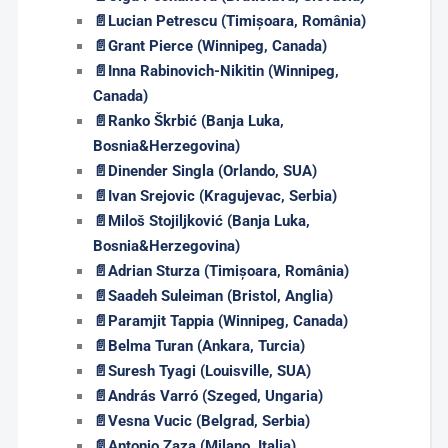
📄
Lucian Petrescu (Timișoara, România)
📄
Grant Pierce (Winnipeg, Canada)
📄
Inna Rabinovich-Nikitin (Winnipeg,
Canada)
📄
Ranko Škrbić (Banja Luka,
Bosnia&Herzegovina)
📄
Dinender Singla (Orlando, SUA)
📄
Ivan Srejovic (Kragujevac, Serbia)
📄
Miloš Stojiljković (Banja Luka,
Bosnia&Herzegovina)
📄
Adrian Sturza (Timișoara, România)
📄
Saadeh Suleiman (Bristol, Anglia)
📄
Paramjit Tappia (Winnipeg, Canada)
📄
Belma Turan (Ankara, Turcia)
📄
Suresh Tyagi (Louisville, SUA)
📄
András
Varró (Szeged, Ungaria)
📄
Vesna Vucic (Belgrad, Serbia)
📄
Antonio Zaza (Milano, Italia)