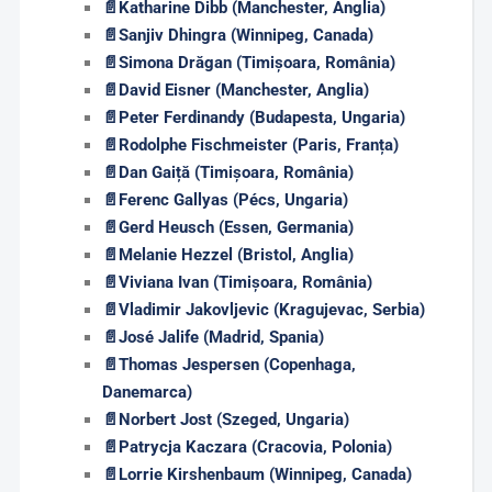
📄
Katharine Dibb (Manchester, Anglia)
📄
Sanjiv Dhingra (Winnipeg, Canada)
📄
Simona Drăgan (Timișoara, România)
📄
David Eisner
(Manchester, Anglia)
📄
Peter Ferdinandy (Budapesta, Ungaria)
📄
Rodolphe Fischmeister (Paris, Franța)
📄
Dan Gaiță (Timișoara, România)
📄
Ferenc Gallyas (Pécs, Ungaria)
📄
Gerd Heusch (Essen, Germania)
📄
Melanie Hezzel (Bristol, Anglia)
📄
Viviana Ivan (Timișoara, România)
📄
Vladimir Jakovljevic (Kragujevac, Serbia)
📄
José
Jalife (Madrid, Spania)
📄
Thomas Jespersen (Copenhaga,
Danemarca)
📄
Norbert Jost (Szeged, Ungaria)
📄
Patrycja Kaczara (Cracovia, Polonia)
📄
Lorrie Kirshenbaum (Winnipeg, Canada)