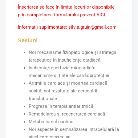
Înscrierea se face în limita locurilor disponibile
prin completarea formularului prezent
AICI
.
Informatii suplimentare:
silvi
a.gruin@gmail.com
Sesiuni
Noi mecanisme fiziopatologice și strategii
terapeutice în insuficiența cardiacă
Ischemia/reperfuzia miocardică:
mecanisme și ținte ale cardioprotecției
Aritmiile cardiace și moartea cardiacă
subită: noi rezultate ale cercetării
translaționale
Progrese în terapia antiaritmică
Remodelarea și regenerarea cardiacă
Metabolismul cardiac
Noi aspecte în semnalizarea intracelulară la
nivel cardiovascular