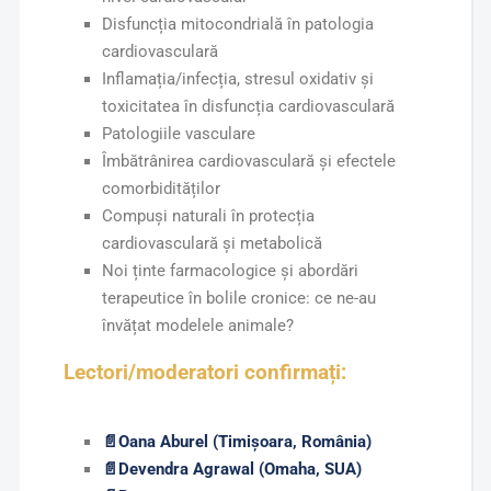
Disfuncția mitocondrială în patologia
cardiovasculară
Inflamația/infecția, stresul oxidativ și
toxicitatea în disfuncția cardiovasculară
Patologiile vasculare
Îmbătrânirea cardiovasculară și efectele
comorbidităților
Compuși naturali în protecția
cardiovasculară și metabolică
Noi ținte farmacologice și abordări
terapeutice în bolile cronice: ce ne-au
învățat modelele animale?
Lectori/moderatori confirmați:
📄
Oana Aburel (Timișoara, România)
📄
Devendra Agrawal (Omaha, SUA)