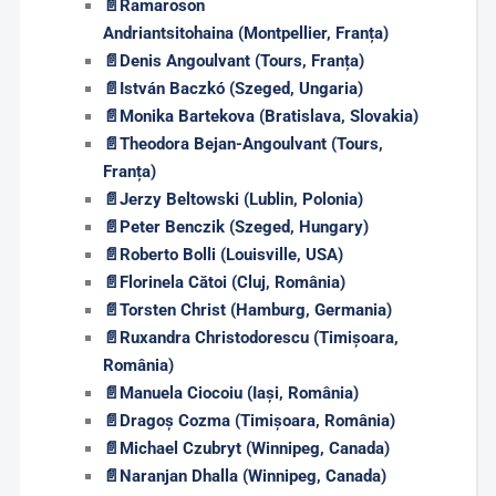
📄
Ramaroson
Andriantsitohaina (Montpellier, Franța)
📄
Denis Angoulvant (Tours, Franța)
📄
István Baczkó (Szeged, Ungaria)
📄
Monika Bartekova (Bratislava, Slovakia)
📄
Theodora Bejan-Angoulvant (Tours,
Franța)
📄
Jerzy Beltowski (Lublin, Polonia)
📄
Peter Benczik (Szeged, Hungary)
📄
Roberto Bolli (Louisville, USA)
📄
Florinela Cătoi (Cluj, România)
📄
Torsten Christ (Hamburg, Germania)
📄
Ruxandra Christodorescu (Timișoara,
România)
📄
Manuela Ciocoiu (Iași, România)
📄
Dragoș Cozma (Timișoara, România)
📄
Michael Czubryt (Winnipeg, Canada)
📄
Naranjan Dhalla (Winnipeg, Canada)