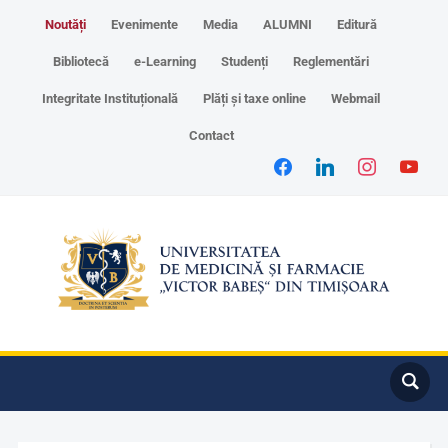
Noutăți
Evenimente
Media
ALUMNI
Editură
Bibliotecă
e-Learning
Studenți
Reglementări
Integritate Instituțională
Plăți și taxe online
Webmail
Contact