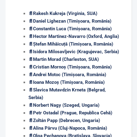
📄
Rakesh Kukreja (Virginia, SUA)
📄
Daniel Lighezan (Timișoara, România)
📄
Constantin Luca (Timișoara, România)
📄
Hector Martinez-Navarro (Oxford, Anglia)
📄
Ștefan Mihăicuță (Timișoara, România)
📄
Isidora Milosavljevic
(Kragujevac, Serbia)
📄
Martin Morad (Charleston, SUA)
📄
Cristian Mornoș (Timișoara, România)
📄
Andrei Motoc (Timișoara, România)
📄
Ioana Mozoș (Timișoara, România)
📄
Slavica Mutavdzin
Krneta
(Belgrad,
Serbia)
📄
Norbert Nagy (Szeged, Ungaria)
📄
Petr Ostadal (Prague, Republica Cehă)
📄
Zoltán Papp (Debrecen, Ungaria)
📄
Alina Pârvu (Cluj-Napoca, România)
📄
Olga Pechanova (Bratislava, Slovacia)