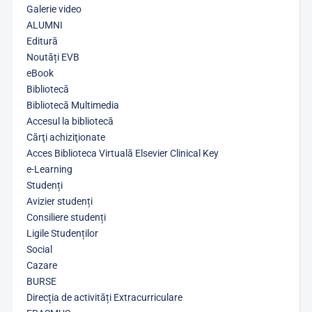
Galerie video
ALUMNI
Editură
Noutăți EVB
eBook
Bibliotecă
Bibliotecă Multimedia
Accesul la bibliotecă
Cărţi achiziţionate
Acces Biblioteca Virtuală Elsevier Clinical Key
e-Learning
Studenți
Avizier studenți
Consiliere studenți
Ligile Studenților
Social
Cazare
BURSE
Direcția de activități Extracurriculare