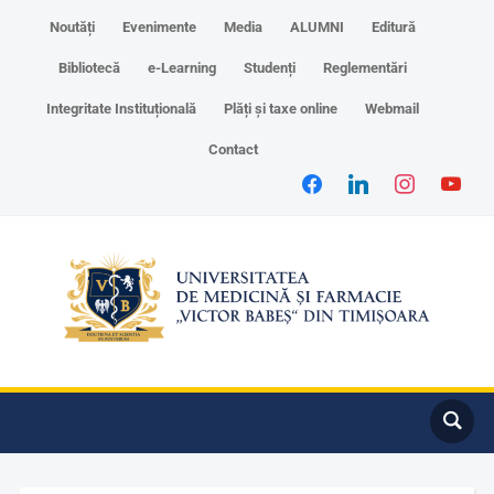
Noutăți
Evenimente
Media
ALUMNI
Editură
Bibliotecă
e-Learning
Studenți
Reglementări
Integritate Instituțională
Plăți și taxe online
Webmail
Contact