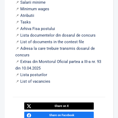
📌
Salarii minime
📌
Minimum wages
📌
Atributii
📌
Tasks
📌
Arhiva Fisa postului
📌
Lista documentelor din dosarul de concurs
📌
List of documents in the contest file
📌
Adresa la care trebuie transmis dosarul de
concurs
📌
Extras din Monitorul Oficial partea a III-a nr. 93
din 10.04.2025
📌
Lista posturilor
📌
List of vacancies
Share on X
Share on Facebook