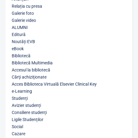
Relația cu presa
Galerie foto
Galerie video
ALUMNI
Editură
Noutăți EVB
eBook
Bibliotecă
Bibliotecă Multimedia
Accesul la bibliotecă
Cărţi achiziţionate
Acces Biblioteca Virtuală Elsevier Clinical Key
e-Learning
Studenți
Avizier studenți
Consiliere studenți
Ligile Studenților
Social
Cazare