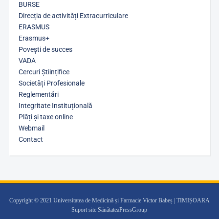
BURSE
Direcția de activități Extracurriculare
ERASMUS
Erasmus+
Povești de succes
VADA
Cercuri Științifice
Societăți Profesionale
Reglementări
Integritate Instituțională
Plăți și taxe online
Webmail
Contact
Copyright © 2021 Universitatea de Medicină și Farmacie Victor Babeș | TIMIȘOARA
Suport site SănătateaPressGroup