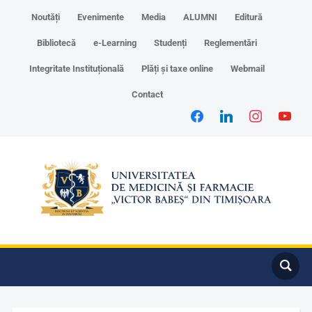
Noutăți
Evenimente
Media
ALUMNI
Editură
Bibliotecă
e-Learning
Studenți
Reglementări
Integritate Instituțională
Plăți și taxe online
Webmail
Contact