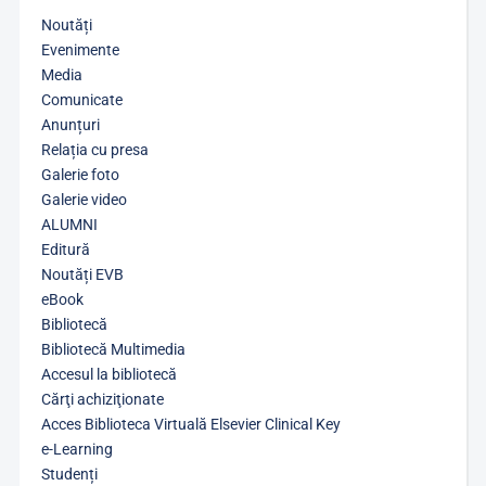
Noutăți
Evenimente
Media
Comunicate
Anunțuri
Relația cu presa
Galerie foto
Galerie video
ALUMNI
Editură
Noutăți EVB
eBook
Bibliotecă
Bibliotecă Multimedia
Accesul la bibliotecă
Cărţi achiziţionate
Acces Biblioteca Virtuală Elsevier Clinical Key
e-Learning
Studenți