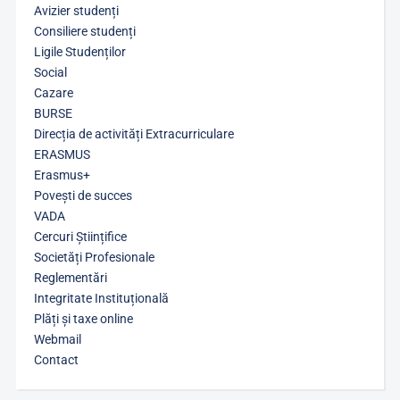
Avizier studenți
Consiliere studenți
Ligile Studenților
Social
Cazare
BURSE
Direcția de activități Extracurriculare
ERASMUS
Erasmus+
Povești de succes
VADA
Cercuri Științifice
Societăți Profesionale
Reglementări
Integritate Instituțională
Plăți și taxe online
Webmail
Contact