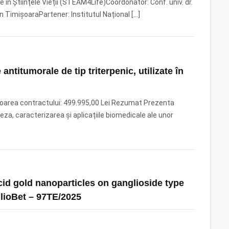
e în Științele Vieții (STEAM4Life)Coordonator: Conf. univ. dr.
n TimișoaraPartener: Institutul Național […]
 antitumorale de tip triterpenic, utilizate în
area contractului: 499.995,00 Lei Rezumat Prezenta
za, caracterizarea şi aplicațiile biomedicale ale unor
cid gold nanoparticles on ganglioside type
lioBet – 97TE/2025