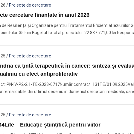
026
/
Proiecte de cercetare
cte cercetare finanţate în anul 2026
de Resiliență și Organizare pentru Tratamentul Eficient al leziunilor Ge
oiectului: 35 luni Bugetul total al proiectului: 22.887.721,00 lei Responsa
025
/
Proiecte de cercetare
dria ca țintă terapeutică în cancer: sinteza și evalua
aliniu cu efect antiproliferativ
ect: PN-IV-P2-2.1-TE-2023-0717Număr contract: 131TE/01.09.2025Valoa
lor remarcabile din ultimul deceniu în domeniul cercetării medicale, can
025
/
Proiecte de cercetare
Life – Educație științifică pentru viitor