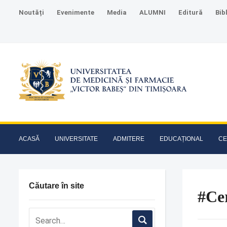
Noutăți
Evenimente
Media
ALUMNI
Editură
Bib
ACASĂ
UNIVERSITATE
ADMITERE
EDUCAȚIONAL
CE
Căutare în site
#Ce