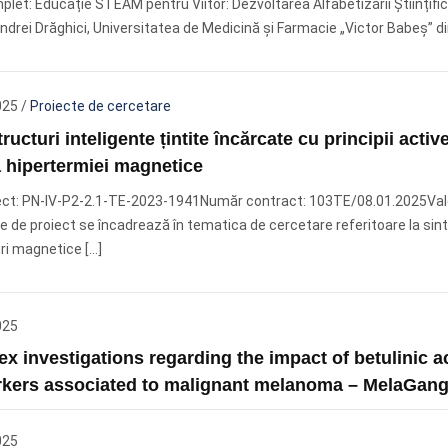
plet: Educație STEAM pentru Viitor: Dezvoltarea Alfabetizării Științific
drei Drăghici, Universitatea de Medicină și Farmacie „Victor Babeș” di
025
/
Proiecte de cercetare
ucturi inteligente țintite încărcate cu principii active
a hipertermiei magnetice
ect: PN-IV-P2-2.1-TE-2023-1941Număr contract: 103TE/08.01.2025Valo
 de proiect se încadrează în tematica de cercetare referitoare la sinte
ri magnetice […]
025
x investigations regarding the impact of betulinic a
kers associated to malignant melanoma – MelaGang
025