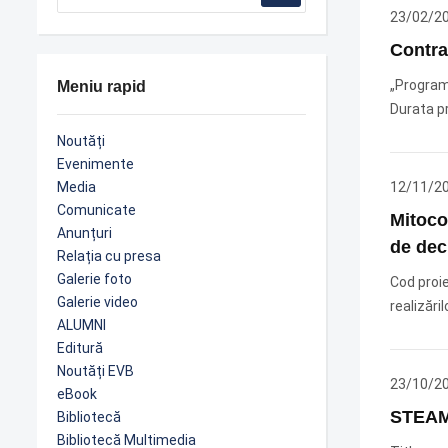
23/02/2
Contra
„Program 
Meniu rapid
Durata pr
Noutăți
Evenimente
Media
12/11/2
Comunicate
Mitocon
Anunțuri
de decu
Relația cu presa
Galerie foto
Cod proi
Galerie video
realizări
ALUMNI
Editură
Noutăți EVB
23/10/2
eBook
STEAM4
Bibliotecă
Bibliotecă Multimedia