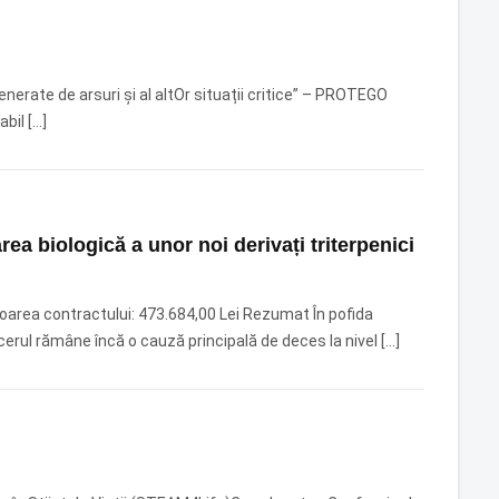
nerate de arsuri și al altOr situații critice” – PROTEGO
bil […]
rea biologică a unor noi derivați triterpenici
rea contractului: 473.684,00 Lei Rezumat În pofida
cerul rămâne încă o cauză principală de deces la nivel […]