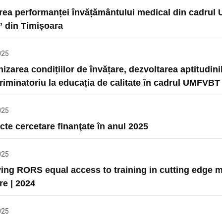
rea performanței învățământului medical din cadrul U
 din Timișoara
025
izarea condițiilor de învățare, dezvoltarea aptitudini
riminatoriu la educația de calitate în cadrul UMFVBT
025
cte cercetare finanţate în anul 2025
025
ing RORS equal access to training in cutting edge m
e | 2024
025