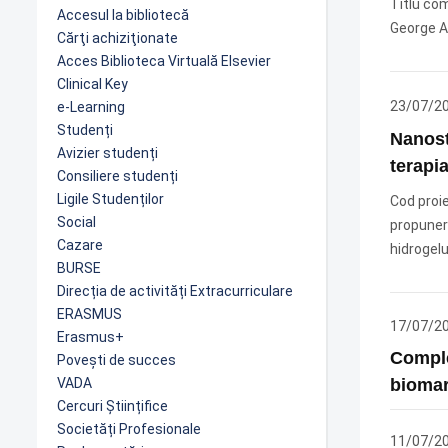
Titlu com
Accesul la bibliotecă
George An
Cărţi achiziţionate
Acces Biblioteca Virtuală Elsevier
Clinical Key
23/07/2
e-Learning
Studenți
Nanostr
Avizier studenți
terapi
Consiliere studenți
Ligile Studenților
Cod proi
Social
propunere
Cazare
hidrogelu
BURSE
Direcția de activități Extracurriculare
ERASMUS
17/07/2
Erasmus+
Comple
Povești de succes
VADA
biomar
Cercuri Științifice
Societăți Profesionale
11/07/2