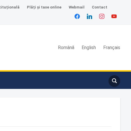
tituțională
Plăți și taxe online
Webmail
Contact
facebook
linkedin
instagram
youtube
Română
English
Français