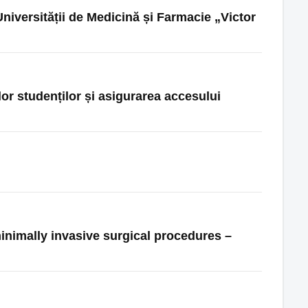
niversității de Medicină și Farmacie „Victor
lor studenților și asigurarea accesului
inimally invasive surgical procedures –