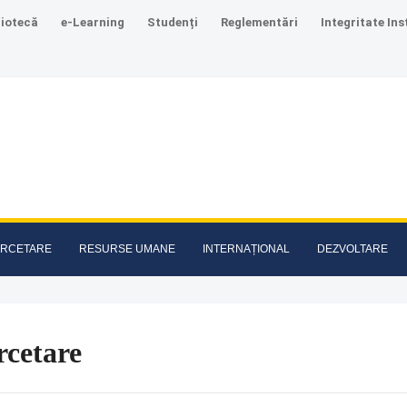
liotecă
e-Learning
Studenți
Reglementări
Integritate Ins
RCETARE
RESURSE UMANE
INTERNAȚIONAL
DEZVOLTARE
rcetare