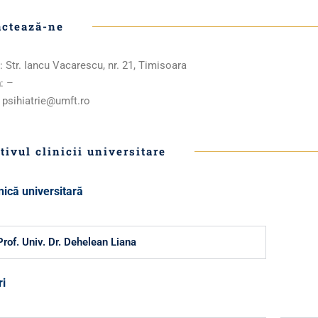
actează-ne
: Str. Iancu Vacarescu, nr. 21, Timisoara
n
: –
: psihiatrie@umft.ro
tivul clinicii universitare
inică universitară
Prof. Univ. Dr. Dehelean Liana
i