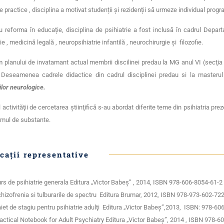
le practice , disciplina a motivat studenții și rezidenții să urmeze individual prog
 reforma în educație, disciplina de psihiatrie a fost inclusă în cadrul Departa
e , medicină legală , neuropsihiatrie infantilă , neurochirurgie și filozofie.
planului de invatamant actual membrii discilinei predau la MG anul VI (secţia 
. Deseamenea cadrele didactice din cadrul disciplinei predau si la master
ilor neurologice.
l activităţii de cercetarea ştiinţifică s-au abordat diferite teme din psihiatria 
mul de substante.
cații representative
rs de psihiatrie generala Editura „Victor Babeş” , 2014, ISBN 978-606-8054-61-2
hizofrenia si tulburarile de spectru Editura Brumar, 2012, ISBN 978-973-602-72
iet de stagiu pentru psihiatrie adulţi Editura „Victor Babeş”,2013, ISBN: 978-6
actical Notebook for Adult Psychiatry Editura „Victor Babeş”, 2014 , ISBN 978-6