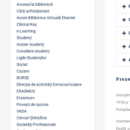
Accesul la bibliotecă
Cărţi achiziţionate
Acces Biblioteca Virtuală Elsevier
Clinical Key
e-Learning
Studenți
Avizier studenți
Consiliere studenți
Ligile Studenților
Social
Cazare
BURSE
Preze
Direcția de activități Extracurriculare
ERASMUS
Discipli
Erasmus+
1978 și 
Povești de succes
Pompilia
VADA
Cercuri Științifice
Orientar
Societăți Profesionale
învață s