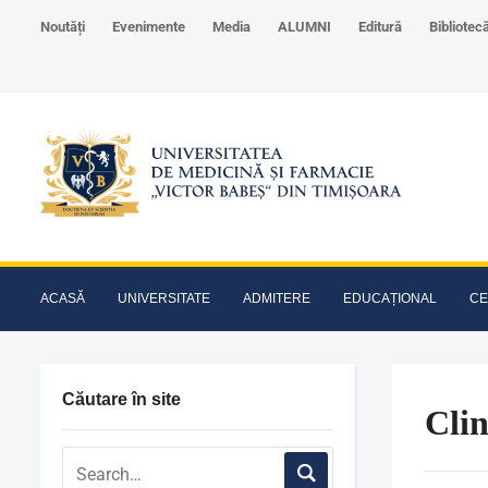
Noutăți
Evenimente
Media
ALUMNI
Editură
Bibliotec
ACASĂ
UNIVERSITATE
ADMITERE
EDUCAȚIONAL
CE
Căutare în site
Clin