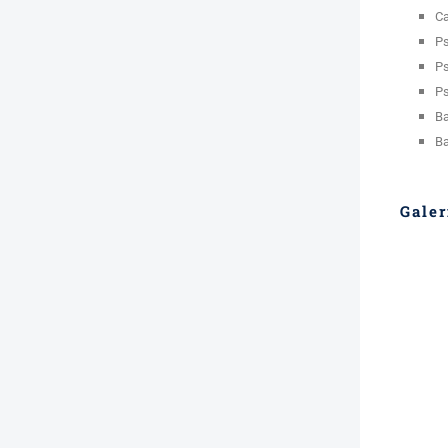
Ca
Ps
Ps
Ps
Ba
Ba
Galer