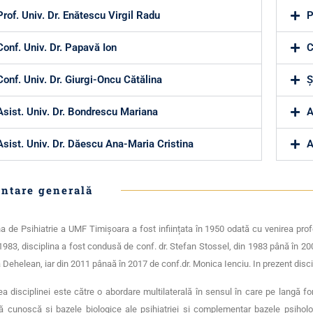
Prof. Univ. Dr. Enătescu Virgil Radu
P
Conf. Univ. Dr. Papavă Ion
C
Conf. Univ. Dr. Giurgi-Oncu Cătălina
Ș
Asist. Univ. Dr. Bondrescu Mariana
A
Asist. Univ. Dr. Dăescu Ana-Maria Cristina
A
ntare generală
na de Psihiatrie a UMF Timișoara a fost inființata în 1950 odată cu venirea profe
1983, disciplina a fost condusă de conf. dr. Stefan Stossel, din 1983 până în 20
 Dehelean, iar din 2011 pânaă în 2017 de conf.dr. Monica Ienciu. In prezent disc
ea disciplinei este către o abordare multilaterală în sensul în care pe langă form
ă cunoscă și bazele biologice ale psihiatriei și complementar bazele psiholo