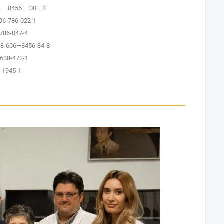
6 – 8456 – 00 –3
06-786-022-1
-786-047-4
N 978-606—8456-34-8
3-638-472-1
7-1945-1