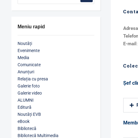
Cont
Meniu rapid
Adresa
Telefo
Noutăți
E-mail
Evenimente
Media
Comunicate
Colec
Anunțuri
Relația cu presa
Şef cl
Galerie foto
Galerie video
ALUMNI
Editură
Noutăți EVB
eBook
Membr
Bibliotecă
Bibliotecă Multimedia