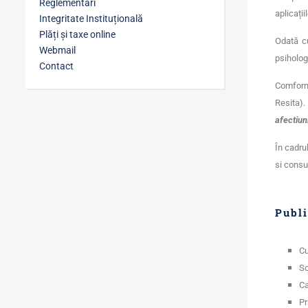
Reglementări
aplicații
Integritate Instituțională
Plăți și taxe online
Odată cu
Webmail
psihologi
Contact
Comform 
Resita)
afectiun
În cadru
si consu
Publi
Cu
Sc
Ca
Pr