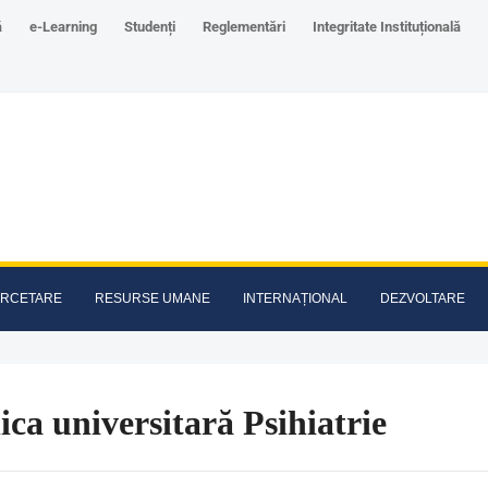
ă
e-Learning
Studenți
Reglementări
Integritate Instituțională
RCETARE
RESURSE UMANE
INTERNAȚIONAL
DEZVOLTARE
ica universitară Psihiatrie