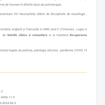
rame de formare în diferite tipuri de psihoterapie.
mentului VIII Neuroștiințe alături de disciplinele de neurologie ,
română, engleză şi franceză) si AMG anul II (Timisoara , Lugoj si
ul de
Nutritie clinica si comunitara
si la masterul
Recuperarea
prezentului legate de psihoze, patologia afectiva , pandemia COVID 19
2-2
06-8456-11-9
06-8054-86-5