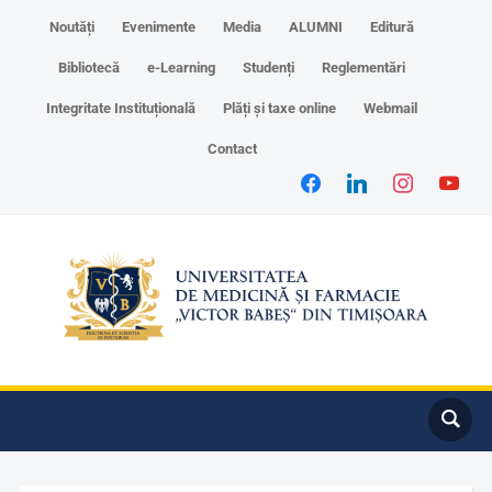
Noutăți
Evenimente
Media
ALUMNI
Editură
Bibliotecă
e-Learning
Studenți
Reglementări
Integritate Instituțională
Plăți și taxe online
Webmail
Contact