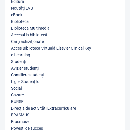
Editură
Noutăți EVB
eBook
Bibliotecă
Bibliotecă Multimedia
Accesul la bibliotecă
Cărţi achiziţionate
Acces Biblioteca Virtuală Elsevier Clinical Key
e-Learning
Studenți
Avizier studenți
Consiliere studenți
Ligile Studenților
Social
Cazare
BURSE
Direcția de activități Extracurriculare
ERASMUS
Erasmus+
Povești de succes