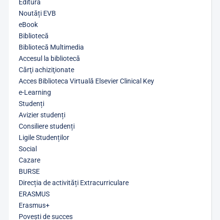
Editură
Noutăți EVB
eBook
Bibliotecă
Bibliotecă Multimedia
Accesul la bibliotecă
Cărţi achiziţionate
Acces Biblioteca Virtuală Elsevier Clinical Key
e-Learning
Studenți
Avizier studenți
Consiliere studenți
Ligile Studenților
Social
Cazare
BURSE
Direcția de activități Extracurriculare
ERASMUS
Erasmus+
Povești de succes