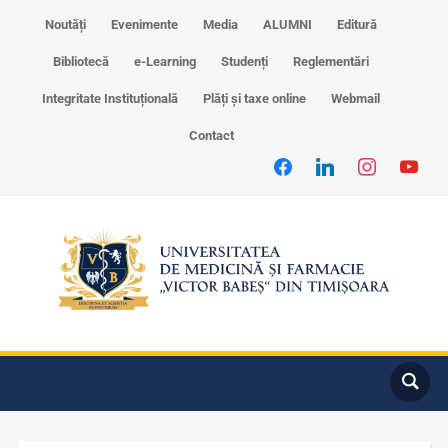
Noutăți
Evenimente
Media
ALUMNI
Editură
Bibliotecă
e-Learning
Studenți
Reglementări
Integritate Instituțională
Plăți și taxe online
Webmail
Contact