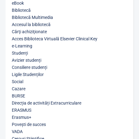
eBook
Bibliotecă
Bibliotecă Multimedia
Accesul la bibliotecă
Cărţi achiziţionate
Acces Biblioteca Virtuală Elsevier Clinical Key
e-Learning
Studenți
Avizier studenți
Consiliere studenți
Ligile Studenților
Social
Cazare
BURSE
Direcția de activități Extracurriculare
ERASMUS
Erasmus+
Povești de succes
VADA
Cercuri Științifice