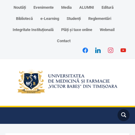
Noutăți
Evenimente
Media
ALUMNI
Editură
Bibliotecă
e-Learning
Studenți
Reglementări
Integritate Instituțională
Plăți și taxe online
Webmail
Contact