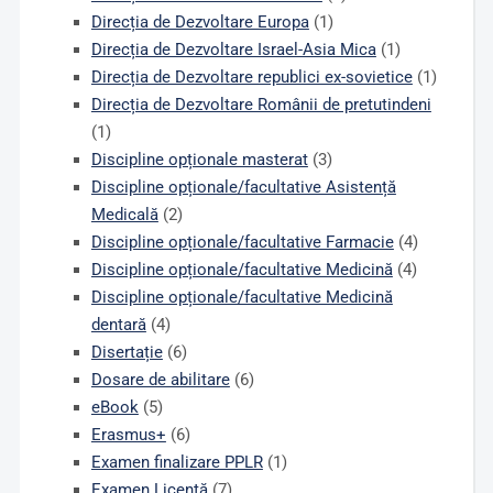
Direcția de Dezvoltare Europa
(1)
Direcția de Dezvoltare Israel-Asia Mica
(1)
Direcția de Dezvoltare republici ex-sovietice
(1)
Direcția de Dezvoltare Românii de pretutindeni
(1)
Discipline opționale masterat
(3)
Discipline opționale/facultative Asistență
Medicală
(2)
Discipline opționale/facultative Farmacie
(4)
Discipline opționale/facultative Medicină
(4)
Discipline opționale/facultative Medicină
dentară
(4)
Disertație
(6)
Dosare de abilitare
(6)
eBook
(5)
Erasmus+
(6)
Examen finalizare PPLR
(1)
Examen Licență
(7)