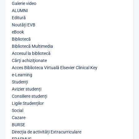
Galerie video
ALUMNI
Editură
Noutăți EVB
eBook
Bibliotecă
Bibliotecă Multimedia
Accesul la bibliotecă
Cărţi achiziţionate
Acces Biblioteca Virtuală Elsevier Clinical Key
e-Learning
Studenți
Avizier studenți
Consiliere studenți
Ligile Studenților
Social
Cazare
BURSE
Direcția de activități Extracurriculare