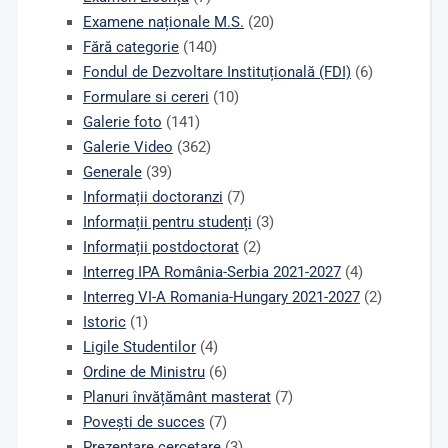
Examene naționale M.S.
(20)
Fără categorie
(140)
Fondul de Dezvoltare Instituțională (FDI)
(6)
Formulare si cereri
(10)
Galerie foto
(141)
Galerie Video
(362)
Generale
(39)
Informații doctoranzi
(7)
Informații pentru studenți
(3)
Informații postdoctorat
(2)
Interreg IPA România-Serbia 2021-2027
(4)
Interreg VI-A Romania-Hungary 2021-2027
(2)
Istoric
(1)
Ligile Studentilor
(4)
Ordine de Ministru
(6)
Planuri învățământ masterat
(7)
Povești de succes
(7)
Prezentare cercetare
(3)