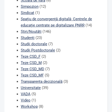
Școală de vară
(6)
Simpozion
(12)
Sindicat
(1)
Spațiu de convergență digitală- Centrele de
educație centrate pe digitalizare PNRR
(14)
Știri/Noutăți
(146)
Studenți
(23)
Studii doctorale
(7)
Studii Postdoctorale
(2)
Teze CSD_F
(2)
Teze CSD_M
(2)
Teze CSD_MD
(7)
Teze CSD_MF
(5)
Transparența decizională
(3)
Universitate
(39)
VADA
(5)
Video
(1)
Workshop
(8)