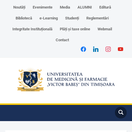
Noutăți
Evenimente
Media
ALUMNI
Editură
Bibliotecă
e-Learning
Studenți
Reglementări
Integritate Instituțională
Plăți și taxe online
Webmail
Contact