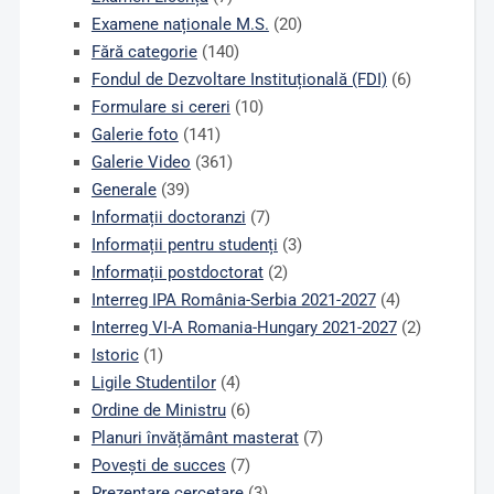
Examene naționale M.S.
(20)
Fără categorie
(140)
Fondul de Dezvoltare Instituțională (FDI)
(6)
Formulare si cereri
(10)
Galerie foto
(141)
Galerie Video
(361)
Generale
(39)
Informații doctoranzi
(7)
Informații pentru studenți
(3)
Informații postdoctorat
(2)
Interreg IPA România-Serbia 2021-2027
(4)
Interreg VI-A Romania-Hungary 2021-2027
(2)
Istoric
(1)
Ligile Studentilor
(4)
Ordine de Ministru
(6)
Planuri învățământ masterat
(7)
Povești de succes
(7)
Prezentare cercetare
(3)