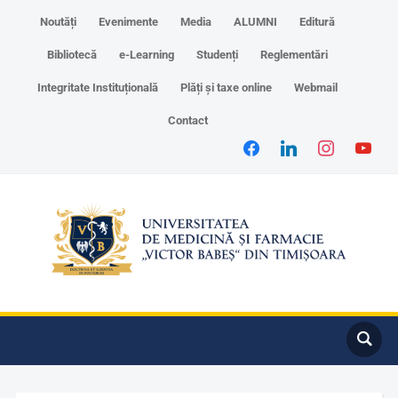
Noutăți
Evenimente
Media
ALUMNI
Editură
Bibliotecă
e-Learning
Studenți
Reglementări
Integritate Instituțională
Plăți și taxe online
Webmail
Contact