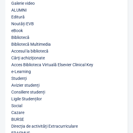
Galerie video
ALUMNI
Editură
Noutăți EVB
eBook
Bibliotecă
Bibliotecă Multimedia
Accesul la bibliotecă
Cărţi achiziţionate
Acces Biblioteca Virtuală Elsevier Clinical Key
e-Learning
Studenți
Avizier studenți
Consiliere studenți
Ligile Studenților
Social
Cazare
BURSE
Direcția de activități Extracurriculare