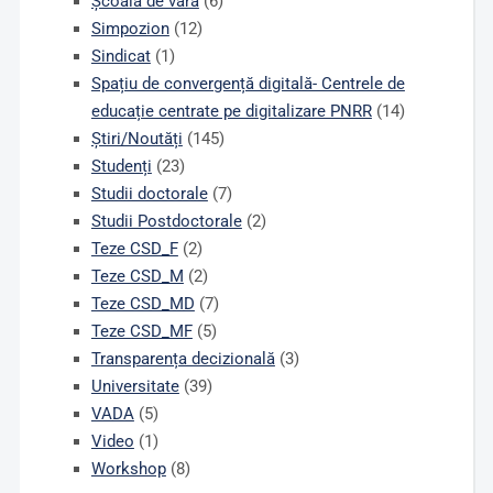
Școală de vară
(6)
Simpozion
(12)
Sindicat
(1)
Spațiu de convergență digitală- Centrele de
educație centrate pe digitalizare PNRR
(14)
Știri/Noutăți
(145)
Studenți
(23)
Studii doctorale
(7)
Studii Postdoctorale
(2)
Teze CSD_F
(2)
Teze CSD_M
(2)
Teze CSD_MD
(7)
Teze CSD_MF
(5)
Transparența decizională
(3)
Universitate
(39)
VADA
(5)
Video
(1)
Workshop
(8)