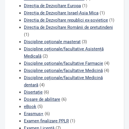
Direcția de Dezvoltare Europa
(1)
Direcția de Dezvoltare Israel-Asia Mica
(1)
Direcția de Dezvoltare republici ex-sovietice
(1)
Direcția de Dezvoltare Românii de pretutindeni
(1)
Discipline opționale masterat
(3)
Discipline opționale/facultative Asistență
Medicală
(2)
Discipline opționale/facultative Farmacie
(4)
Discipline opționale/facultative Medicină
(4)
Discipline opționale/facultative Medicină
dentară
(4)
Disertație
(6)
Dosare de abilitare
(6)
eBook
(5)
Erasmus+
(6)
Examen finalizare PPLR
(1)
Examen Licență
(7)