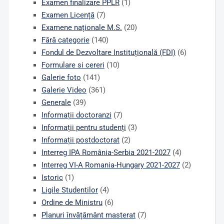
Examen finalizare PPLR
(1)
Examen Licență
(7)
Examene naționale M.S.
(20)
Fără categorie
(140)
Fondul de Dezvoltare Instituțională (FDI)
(6)
Formulare si cereri
(10)
Galerie foto
(141)
Galerie Video
(361)
Generale
(39)
Informații doctoranzi
(7)
Informații pentru studenți
(3)
Informații postdoctorat
(2)
Interreg IPA România-Serbia 2021-2027
(4)
Interreg VI-A Romania-Hungary 2021-2027
(2)
Istoric
(1)
Ligile Studentilor
(4)
Ordine de Ministru
(6)
Planuri învățământ masterat
(7)