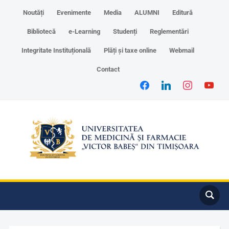
Noutăți
Evenimente
Media
ALUMNI
Editură
Bibliotecă
e-Learning
Studenți
Reglementări
Integritate Instituțională
Plăți și taxe online
Webmail
Contact