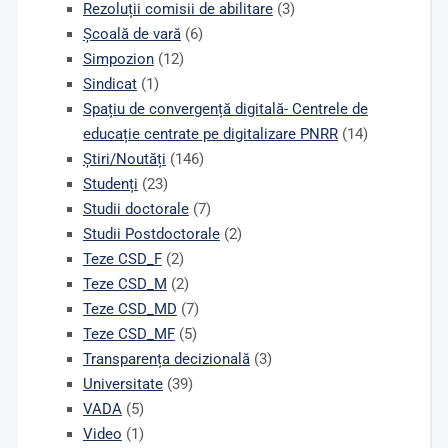
Rezoluții comisii de abilitare
(3)
Școală de vară
(6)
Simpozion
(12)
Sindicat
(1)
Spațiu de convergență digitală- Centrele de
educație centrate pe digitalizare PNRR
(14)
Știri/Noutăți
(146)
Studenți
(23)
Studii doctorale
(7)
Studii Postdoctorale
(2)
Teze CSD_F
(2)
Teze CSD_M
(2)
Teze CSD_MD
(7)
Teze CSD_MF
(5)
Transparența decizională
(3)
Universitate
(39)
VADA
(5)
Video
(1)