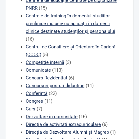
Centrele de educație centrate pe digitalizare
PNRR
(15)
Centrele de training în domeniul studiilor
preclinice inclusiv cu aplicații în domenii
clinice destinate studenților și personalului
(16)
Centrul de Consiliere și Orientare în Carieră
(CCOC)
(5)
Competiție internă
(3)
Comunicate
(113)
Concurs Rezidentiat
(6)
Concursuri posturi didactice
(11)
Conferință
(22)
Congres
(11)
Curs
(7)
Dezvoltare în comunitate
(16)
Direcția de activități extracurriculare
(6)
Direcția de Dezvoltare Alumni și Magreb
(1)