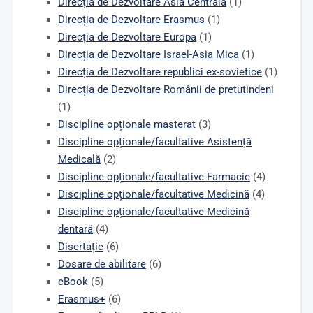
Direcția de Dezvoltare Asia Centrală
(1)
Direcția de Dezvoltare Erasmus
(1)
Direcția de Dezvoltare Europa
(1)
Direcția de Dezvoltare Israel-Asia Mica
(1)
Direcția de Dezvoltare republici ex-sovietice
(1)
Direcția de Dezvoltare Românii de pretutindeni
(1)
Discipline opționale masterat
(3)
Discipline opționale/facultative Asistență
Medicală
(2)
Discipline opționale/facultative Farmacie
(4)
Discipline opționale/facultative Medicină
(4)
Discipline opționale/facultative Medicină
dentară
(4)
Disertație
(6)
Dosare de abilitare
(6)
eBook
(5)
Erasmus+
(6)