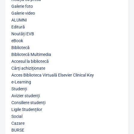
Galerie foto
Galerie video
ALUMNI
Editură
Noutăți EVB
eBook
Bibliotecă
Bibliotecă Multimedia
Accesul la bibliotecă
Cărţi achiziţionate
Acces Biblioteca Virtuală Elsevier Clinical Key
e-Learning
Studenți
Avizier studenți
Consiliere studenți
Ligile Studenților
Social
Cazare
BURSE