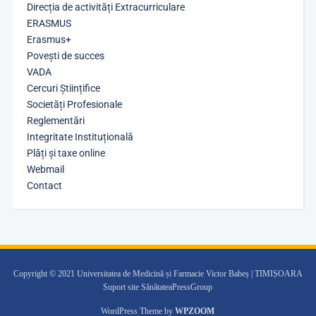
Direcția de activități Extracurriculare
ERASMUS
Erasmus+
Povești de succes
VADA
Cercuri Științifice
Societăți Profesionale
Reglementări
Integritate Instituțională
Plăți și taxe online
Webmail
Contact
Copyright © 2021 Universitatea de Medicină și Farmacie Victor Babeș | TIMIȘOARA
Suport site SănătateaPressGroup
WordPress Theme by
WPZOOM