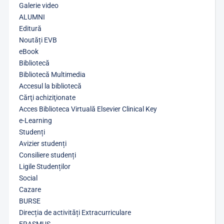
Galerie video
ALUMNI
Editură
Noutăți EVB
eBook
Bibliotecă
Bibliotecă Multimedia
Accesul la bibliotecă
Cărţi achiziţionate
Acces Biblioteca Virtuală Elsevier Clinical Key
e-Learning
Studenți
Avizier studenți
Consiliere studenți
Ligile Studenților
Social
Cazare
BURSE
Direcția de activități Extracurriculare