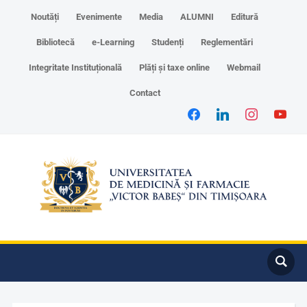
Noutăți
Evenimente
Media
ALUMNI
Editură
Bibliotecă
e-Learning
Studenți
Reglementări
Integritate Instituțională
Plăți și taxe online
Webmail
Contact