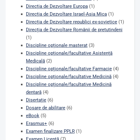
Direcția de Dezvoltare Europa
(1)
Direcția de Dezvoltare Israel-Asia Mica
(1)
Direcția de Dezvoltare republici ex-sovietice
(1)
Direcția de Dezvoltare Românii de pretutindeni
(1)
Discipline opționale masterat
(3)
Discipline opționale/facultative Asistență
Medicală
(2)
Discipline opționale/facultative Farmacie
(4)
Discipline opționale/facultative Medicină
(4)
Discipline opționale/facultative Medicină
dentară
(4)
Disertație
(6)
Dosare de abilitare
(6)
eBook
(5)
Erasmus+
(6)
Examen finalizare PPLR
(1)
Examen Licență
(7)