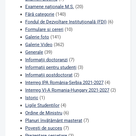
Examene naționale M.S.
(20)
Fără categorie
(140)
Fondul de Dezvoltare Instituțională (FDI)
(6)
Formulare si cereri
(10)
Galerie foto
(141)
Galerie Video
(362)
Generale
(39)
Informații doctoranzi
(7)
Informații pentru studenți
(3)
Informații postdoctorat
(2)
Interreg IPA România-Serbia 2021-2027
(4)
Interreg VI-A Romania-Hungary 2021-2027
(2)
Istoric
(1)
Ligile Studentilor
(4)
Ordine de Ministru
(6)
Planuri învățământ masterat
(7)
Povești de succes
(7)
Prezentare cercetare
(3)