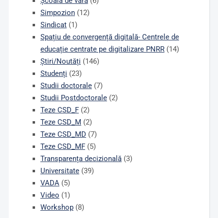
Școală de vară
(6)
Simpozion
(12)
Sindicat
(1)
Spațiu de convergență digitală- Centrele de
educație centrate pe digitalizare PNRR
(14)
Știri/Noutăți
(146)
Studenți
(23)
Studii doctorale
(7)
Studii Postdoctorale
(2)
Teze CSD_F
(2)
Teze CSD_M
(2)
Teze CSD_MD
(7)
Teze CSD_MF
(5)
Transparența decizională
(3)
Universitate
(39)
VADA
(5)
Video
(1)
Workshop
(8)