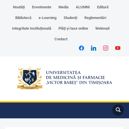
Noutăți
Evenimente
Media
ALUMNI
Editură
Bibliotecă
e-Learning
Studenți
Reglementări
Integritate Instituțională
Plăți și taxe online
Webmail
Contact