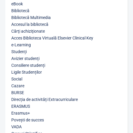
eBook
Bibliotecă
Bibliotecă Multimedia
Accesul la bibliotecă
Cărţi achiziţionate
Acces Biblioteca Virtuală Elsevier Clinical Key
e-Learning
Studenți
Avizier studenți
Consiliere studenți
Ligile Studenților
Social
Cazare
BURSE
Direcția de activități Extracurriculare
ERASMUS
Erasmus+
Povești de succes
VADA